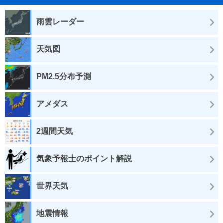
雨雲レーダー
天気図
PM2.5分布予測
アメダス
2週間天気
気象予報士のポイント解説
世界天気
地震情報