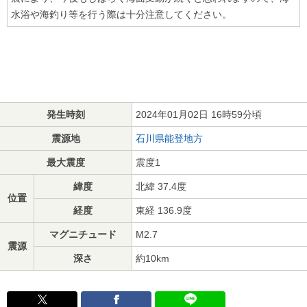
水浴や海釣り等を行う際は十分注意してください。
発生時刻
2024年01月02日 16時59分頃
震源地
石川県能登地方
最大震度
震度1
緯度
北緯 37.4度
位置
経度
東経 136.9度
マグニチュード
M2.7
震源
深さ
約10km