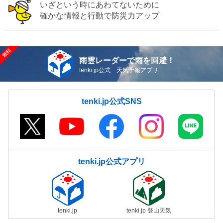
いざという時にあわてないために
確かな情報と行動で防災力アップ
雨雲レーダーで雨を回避！
tenki.jp公式 天気予報アプリ
tenki.jp公式SNS
tenki.jp公式アプリ
tenki.jp
tenki.jp 登山天気