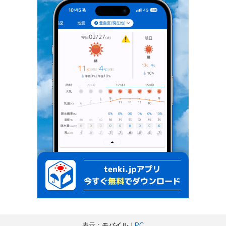
表示：
モバイル
｜
PC