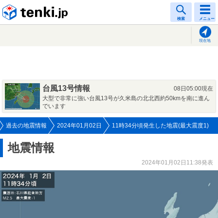
tenki.jp
検索
メニュー
現在地
台風13号情報
08日05:00現在
大型で非常に強い台風13号が久米島の北北西約50kmを南に進ん
でいます
過去の地震情報
2024年01月02日
11時34分頃発生した地震(最大震度1)
地震情報
2024年01月02日11:38発表