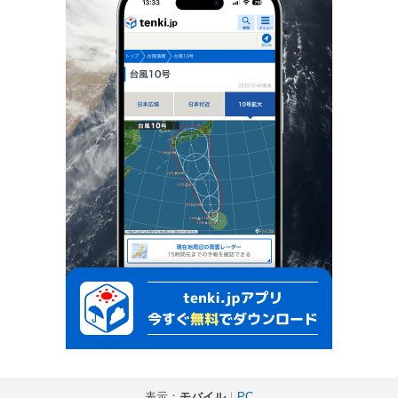
表示：
モバイル
｜
PC