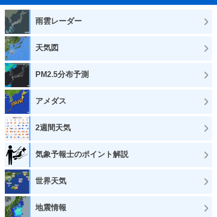
雨雲レーダー
天気図
PM2.5分布予測
アメダス
2週間天気
気象予報士のポイント解説
世界天気
地震情報