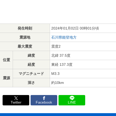
発生時刻
2024年01月02日 00時01分頃
震源地
石川県能登地方
最大震度
震度2
緯度
北緯 37.5度
位置
経度
東経 137.3度
マグニチュード
M3.3
震源
深さ
約10km
Twitter
Facebook
LINE