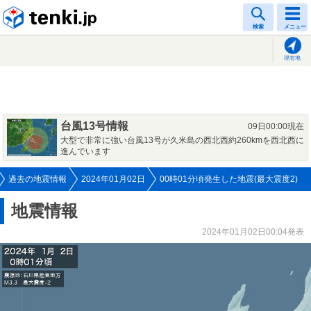
tenki.jp
検索
メニュー
現在地
台風13号情報
09日00:00現在
大型で非常に強い台風13号が久米島の西北西約260kmを西北西に
進んでいます
過去の地震情報
2024年01月02日
00時01分頃発生した地震(最大震度2)
地震情報
2024年01月02日00:04発表