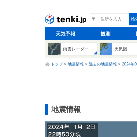
tenki.jp
検
天気予報
観測
雨雲レーダー
天気図
トップ
地震情報
過去の地震情報
2024年
地震情報