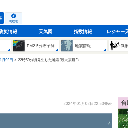
索
現在地
防災情報
天気図
指数情報
レジャー
PM2.5分布予測
地震情報
気
01月02日
22時50分頃発生した地震(最大震度2)
台
2024年01月02日22:53発表