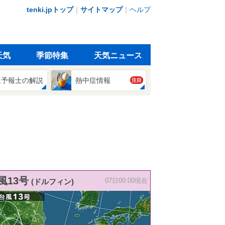
tenki.jpトップ
｜
サイトマップ
｜
ヘルプ
天気
季節特集
天気ニュース
象予報士の解説
熱中症情報
注目
風13号
(ドルフィン)
07日00:00現在