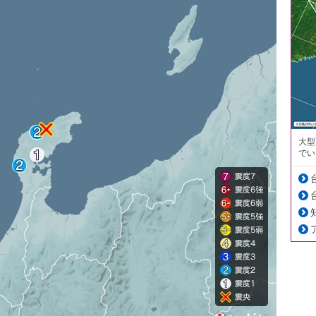
大型
でい