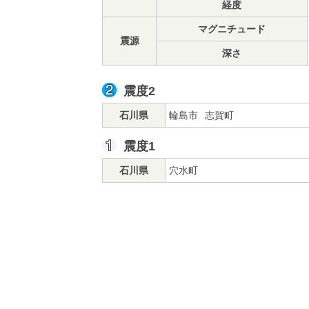
経度
マグニチュード
震源
深さ
震度2
石川県
輪島市
志賀町
震度1
石川県
穴水町