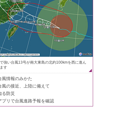
で強い台風13号が南大東島の北約100kmを西に進ん
ます
台風情報のみかた
台風の接近、上陸に備えて
知る防災
アプリで台風進路予報を確認