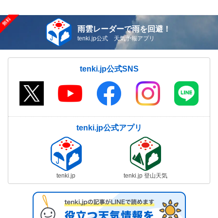
雨雲レーダーで雨を回避！
tenki.jp公式 天気予報アプリ
tenki.jp公式SNS
tenki.jp公式アプリ
tenki.jp
tenki.jp 登山天気