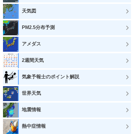
天気図
PM2.5分布予測
アメダス
2週間天気
気象予報士のポイント解説
世界天気
地震情報
熱中症情報