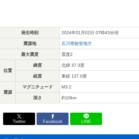
発生時刻
2024年01月02日 07時43分頃
震源地
石川県能登地方
最大震度
震度2
緯度
北緯 37.3度
位置
経度
東経 137.0度
マグニチュード
M3.2
震源
深さ
約10km
Twitter
Facebook
LINE