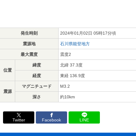
発生時刻
2024年01月02日 05時17分頃
震源地
石川県能登地方
最大震度
震度2
緯度
北緯 37.3度
位置
経度
東経 136.9度
マグニチュード
M3.2
震源
深さ
約10km
Twitter
Facebook
LINE