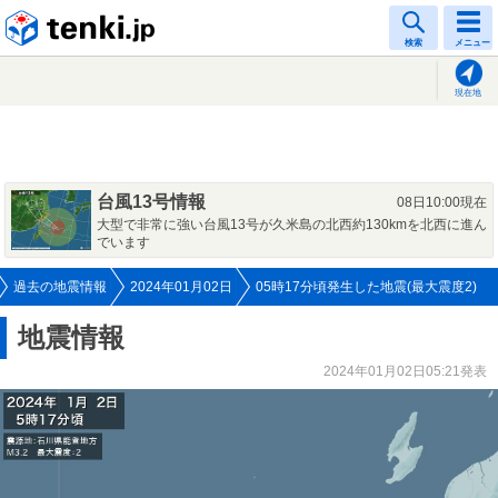
tenki.jp
検索
メニュー
現在地
台風13号情報
08日10:00現在
大型で非常に強い台風13号が久米島の北西約130kmを北西に進ん
でいます
過去の地震情報
2024年01月02日
05時17分頃発生した地震(最大震度2)
地震情報
2024年01月02日05:21発表