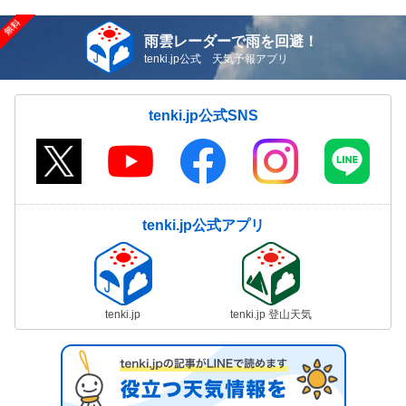
雨雲レーダーで雨を回避！
tenki.jp公式 天気予報アプリ
tenki.jp公式SNS
tenki.jp公式アプリ
tenki.jp
tenki.jp 登山天気