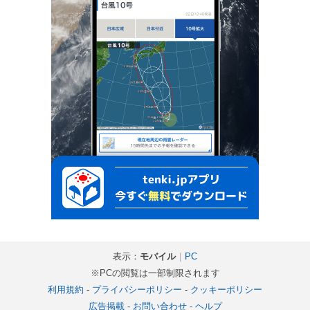
表示：
モバイル
｜
PC
※PCの閲覧は一部制限されます
利用規約
-
プライバシーポリシー
-
クッキーポリシー
広告掲載
-
お問い合わせ
-
ヘルプ