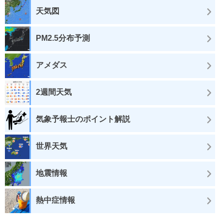
天気図
PM2.5分布予測
アメダス
2週間天気
気象予報士のポイント解説
世界天気
地震情報
熱中症情報