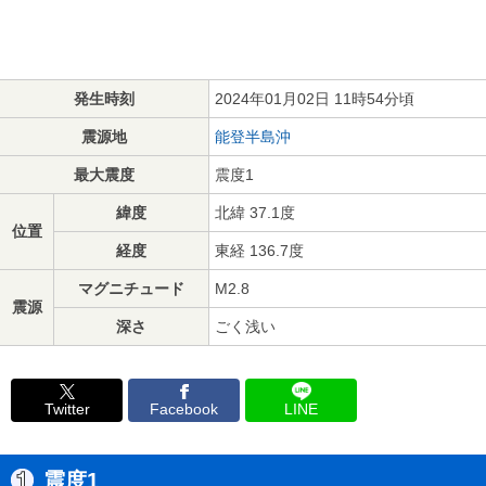
発生時刻
2024年01月02日 11時54分頃
震源地
能登半島沖
最大震度
震度1
緯度
北緯 37.1度
位置
経度
東経 136.7度
マグニチュード
M2.8
震源
深さ
ごく浅い
Twitter
Facebook
LINE
震度1