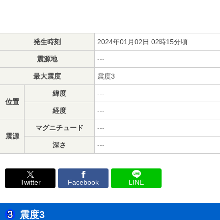
発生時刻
2024年01月02日 02時15分頃
震源地
---
最大震度
震度3
緯度
---
位置
経度
---
マグニチュード
---
震源
深さ
---
Twitter
Facebook
LINE
震度3