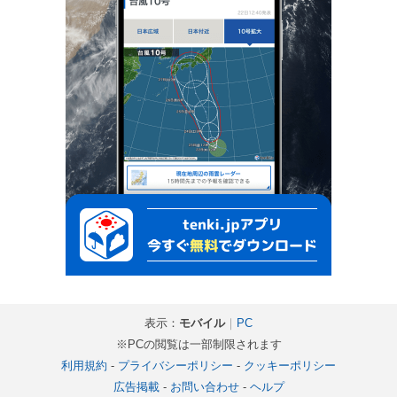
表示：
モバイル
｜
PC
※PCの閲覧は一部制限されます
利用規約
-
プライバシーポリシー
-
クッキーポリシー
広告掲載
-
お問い合わせ
-
ヘルプ