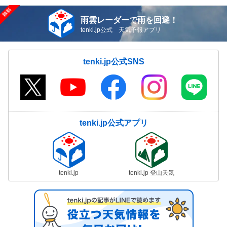
雨雲レーダーで雨を回避！
tenki.jp公式 天気予報アプリ
tenki.jp公式SNS
tenki.jp公式アプリ
tenki.jp
tenki.jp 登山天気