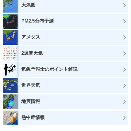
天気図
PM2.5分布予測
アメダス
2週間天気
気象予報士のポイント解説
世界天気
地震情報
熱中症情報