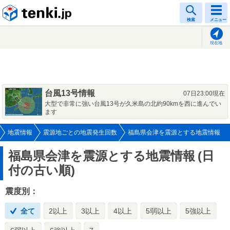
tenki.jp
検索
メニュー
現在地
台風13号情報
07日23:00現在
大型で非常に強い台風13号が久米島の北約90kmを西に進んでい
ます
地震情報
震源地ごとの地震発生回数
福島県会津を震源とする地震情報
福島県会津を震源とする地震情報
(日
付の古い順)
震度別：
全て
2以上
3以上
4以上
5弱以上
5強以上