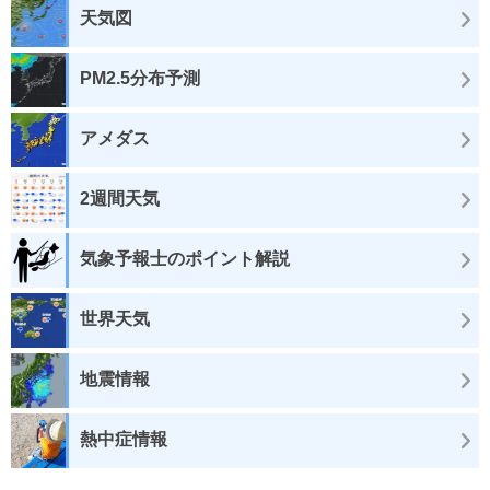
天気図
PM2.5分布予測
アメダス
2週間天気
気象予報士のポイント解説
世界天気
地震情報
熱中症情報