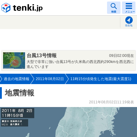
tenki.jp
検索
メニュー
現在地
台風13号情報
09日02:00現在
大型で非常に強い台風13号が久米島の西北西約290kmを西北西に
進んでいます
過去の地震情報
2011年08月02日
11時15分頃発生した地震(最大震度1)
地震情報
2011年08月02日11:19発表