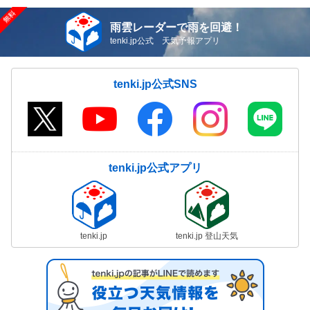
雨雲レーダーで雨を回避！
tenki.jp公式 天気予報アプリ
tenki.jp公式SNS
tenki.jp公式アプリ
tenki.jp
tenki.jp 登山天気