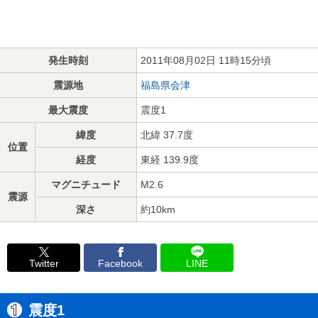
発生時刻
2011年08月02日 11時15分頃
震源地
福島県会津
最大震度
震度1
緯度
北緯 37.7度
位置
経度
東経 139.9度
マグニチュード
M2.6
震源
深さ
約10km
Twitter
Facebook
LINE
震度1