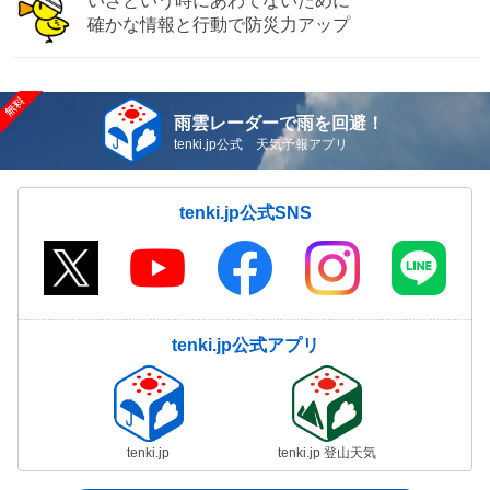
いざという時にあわてないために
確かな情報と行動で防災力アップ
雨雲レーダーで雨を回避！
tenki.jp公式 天気予報アプリ
tenki.jp公式SNS
tenki.jp公式アプリ
tenki.jp
tenki.jp 登山天気