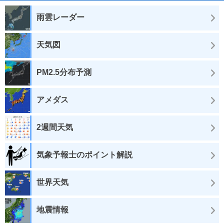
雨雲レーダー
天気図
PM2.5分布予測
アメダス
2週間天気
気象予報士のポイント解説
世界天気
地震情報