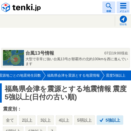
tenki.jp
検索
メニュー
現在地
台風13号情報
07日19:00現在
大型で非常に強い台風13号が那覇市の北約100kmを西に進んでい
ます
震源地ごとの地震発生回数
福島県会津を震源とする地震情報
震度5強以上
福島県会津を震源とする地震情報
震度
5強以上(日付の古い順)
震度別：
全て
2以上
3以上
4以上
5弱以上
5強以上