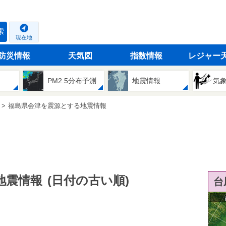
索
現在地
防災情報
天気図
指数情報
レジャー
PM2.5分布予測
地震情報
気
福島県会津を震源とする地震情報
地震情報
(日付の古い順)
台