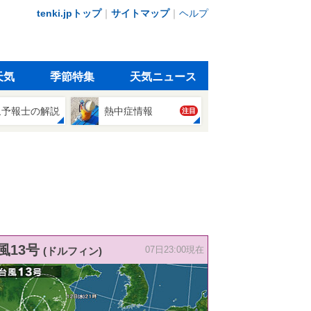
tenki.jpトップ
｜
サイトマップ
｜
ヘルプ
天気
季節特集
天気ニュース
象予報士の解説
熱中症情報
注目
風13号
(ドルフィン)
07日23:00現在