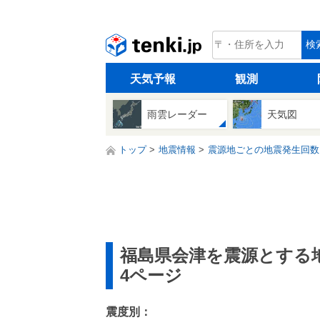
tenki.jp
検
天気予報
観測
雨雲レーダー
天気図
トップ
地震情報
震源地ごとの地震発生回数
福島県会津を震源とする
4ページ
震度別：