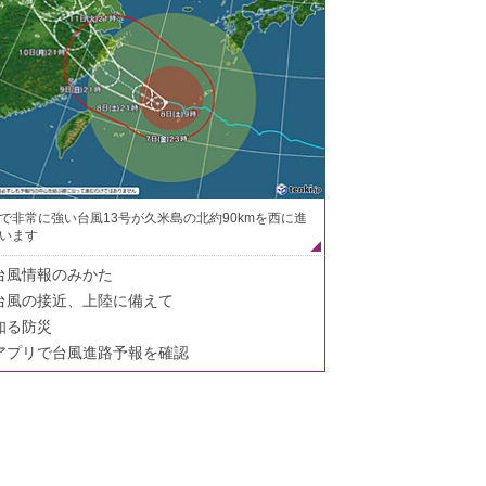
で非常に強い台風13号が久米島の北約90kmを西に進
います
台風情報のみかた
台風の接近、上陸に備えて
知る防災
アプリで台風進路予報を確認