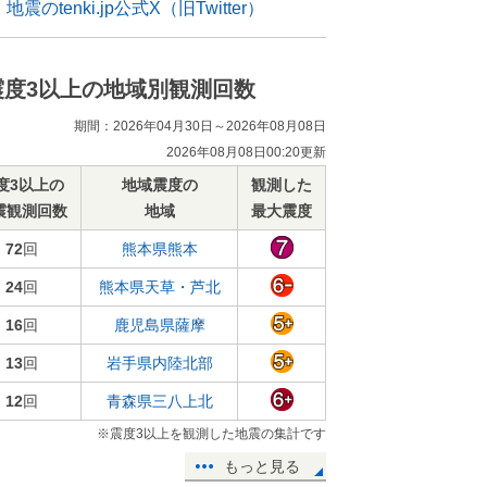
地震のtenki.jp公式X（旧Twitter）
震度3以上の地域別観測回数
期間：2026年04月30日～2026年08月08日
2026年08月08日00:20更新
度3以上の
地域震度の
観測した
震観測回数
地域
最大震度
72
回
熊本県熊本
24
回
熊本県天草・芦北
16
回
鹿児島県薩摩
13
回
岩手県内陸北部
12
回
青森県三八上北
※震度3以上を観測した地震の集計です
もっと見る