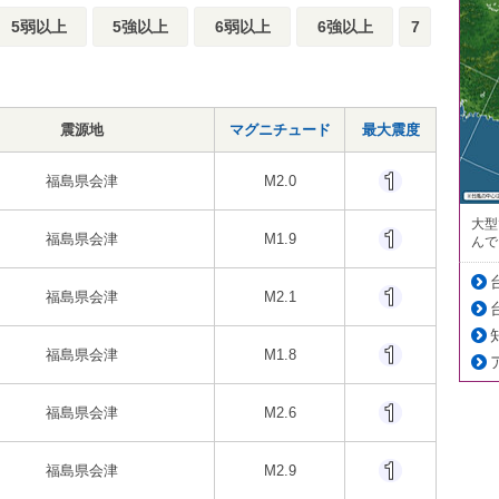
5弱以上
5強以上
6弱以上
6強以上
7
震源地
マグニチュード
最大震度
福島県会津
M2.0
大型
福島県会津
M1.9
んで
福島県会津
M2.1
福島県会津
M1.8
福島県会津
M2.6
福島県会津
M2.9