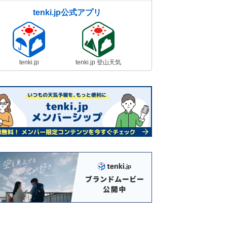
tenki.jp公式アプリ
tenki.jp
tenki.jp 登山天気