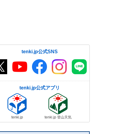
tenki.jp公式SNS
tenki.jp公式アプリ
tenki.jp
tenki.jp 登山天気