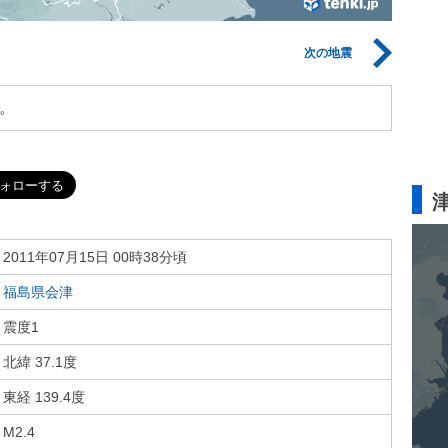
次の地震
。
2011年07月15日 00時38分頃
福島県会津
震度1
北緯 37.1度
東経 139.4度
M2.4