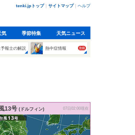
tenki.jpトップ
｜
サイトマップ
｜
ヘルプ
天気
季節特集
天気ニュース
象予報士の解説
熱中症情報
注目
風13号
(ドルフィン)
07日02:00現在