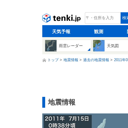
tenki.jp
検
天気予報
観測
雨雲レーダー
天気図
トップ
地震情報
過去の地震情報
2011年
地震情報