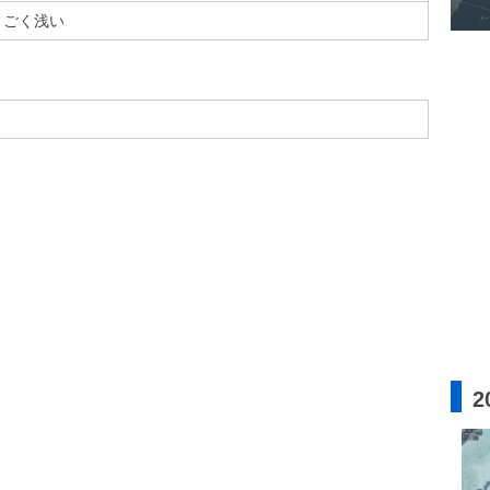
ごく浅い
2