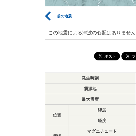
前の地震
この地震による津波の心配はありません
発生時刻
震源地
最大震度
緯度
位置
経度
マグニチュード