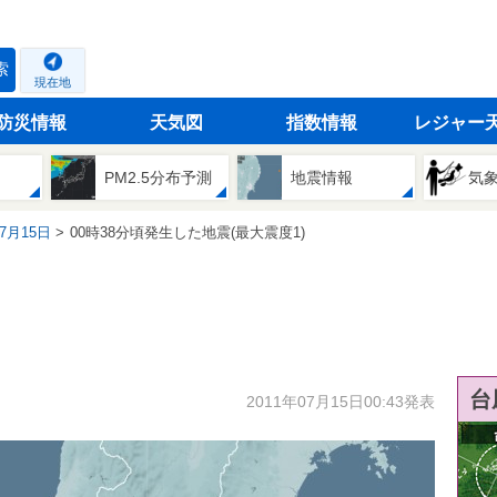
索
現在地
防災情報
天気図
指数情報
レジャー
PM2.5分布予測
地震情報
気
07月15日
00時38分頃発生した地震(最大震度1)
台
2011年07月15日00:43発表