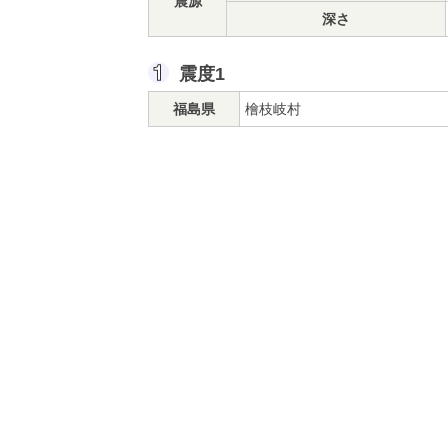
震源
深さ
震度1
福島県
檜枝岐村