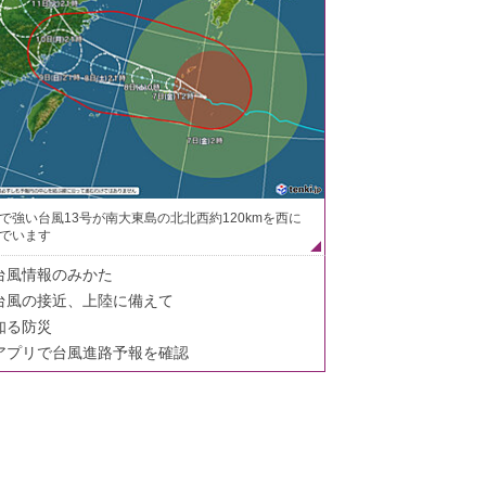
で強い台風13号が南大東島の北北西約120kmを西に
でいます
台風情報のみかた
台風の接近、上陸に備えて
知る防災
アプリで台風進路予報を確認