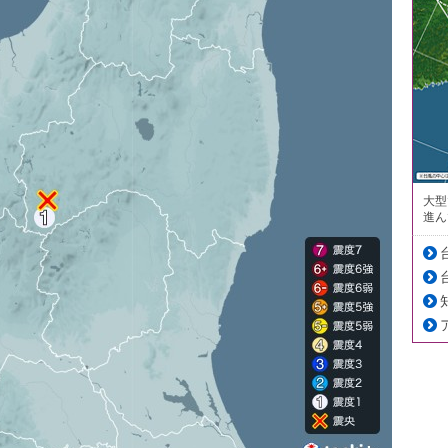
大型
進ん