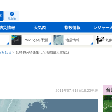
索
現在地
防災情報
天気図
指数情報
レジャー
PM2.5分布予測
地震情報
気
07月15日
18時19分頃発生した地震(最大震度1)
台
2011年07月15日18:23発表