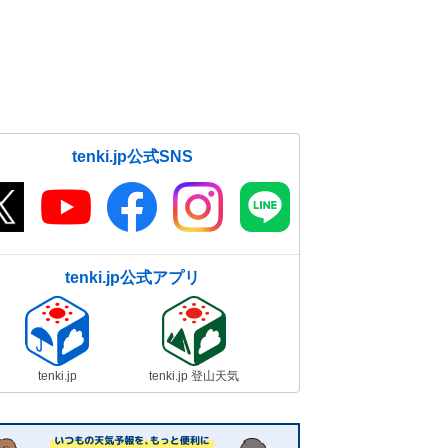
tenki.jp公式SNS
tenki.jp公式アプリ
tenki.jp
tenki.jp 登山天気