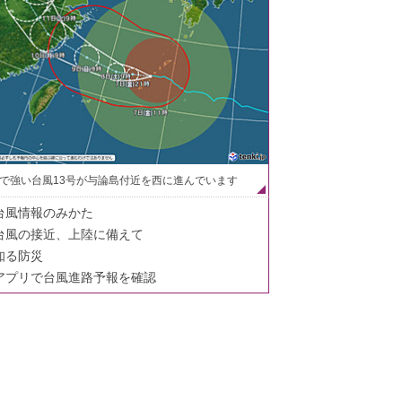
で強い台風13号が与論島付近を西に進んでいます
台風情報のみかた
台風の接近、上陸に備えて
知る防災
アプリで台風進路予報を確認