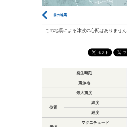
前の地震
この地震による津波の心配はありません
発生時刻
震源地
最大震度
緯度
位置
経度
マグニチュード