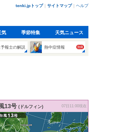
tenki.jpトップ
｜
サイトマップ
｜
ヘルプ
天気
季節特集
天気ニュース
象予報士の解説
熱中症情報
注目
風13号
(ドルフィン)
07日11:00現在