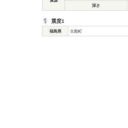
震源
深さ
震度1
福島県
古殿町