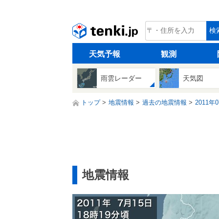
tenki.jp
検
天気予報
観測
雨雲レーダー
天気図
トップ
地震情報
過去の地震情報
2011年
地震情報