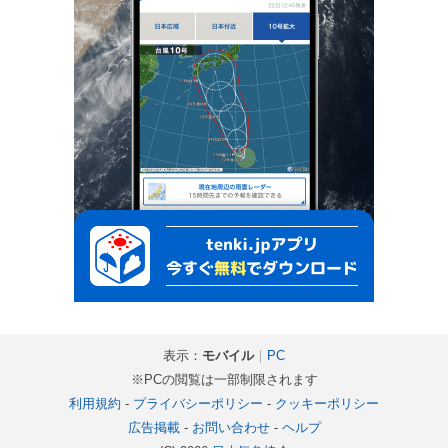
表示：
モバイル
｜
PC
※PCの閲覧は一部制限されます
利用規約
-
プライバシーポリシー
-
クッキーポリシー
広告掲載
-
お問い合わせ
-
ヘルプ