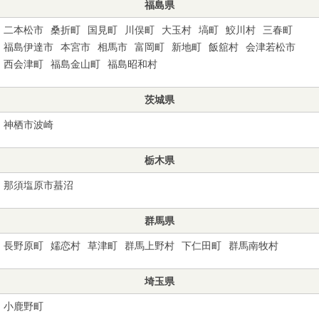
福島県
二本松市
桑折町
国見町
川俣町
大玉村
塙町
鮫川村
三春町
福島伊達市
本宮市
相馬市
富岡町
新地町
飯舘村
会津若松市
西会津町
福島金山町
福島昭和村
茨城県
神栖市波崎
栃木県
那須塩原市蟇沼
群馬県
長野原町
嬬恋村
草津町
群馬上野村
下仁田町
群馬南牧村
埼玉県
小鹿野町