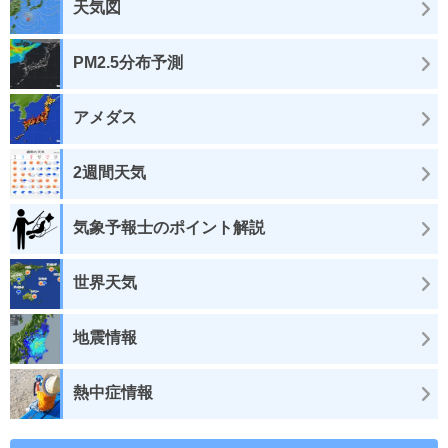
天気図
PM2.5分布予測
アメダス
2週間天気
気象予報士のポイント解説
世界天気
地震情報
熱中症情報