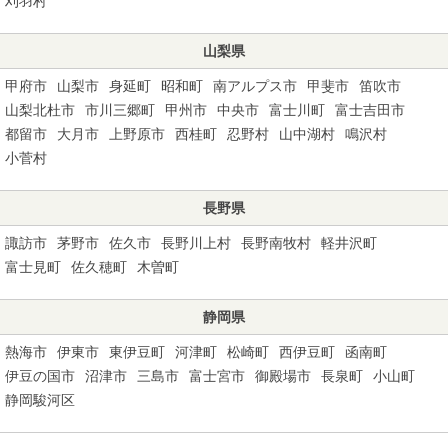
刈羽村
山梨県
甲府市
山梨市
身延町
昭和町
南アルプス市
甲斐市
笛吹市
山梨北杜市
市川三郷町
甲州市
中央市
富士川町
富士吉田市
都留市
大月市
上野原市
西桂町
忍野村
山中湖村
鳴沢村
小菅村
長野県
諏訪市
茅野市
佐久市
長野川上村
長野南牧村
軽井沢町
富士見町
佐久穂町
木曽町
静岡県
熱海市
伊東市
東伊豆町
河津町
松崎町
西伊豆町
函南町
伊豆の国市
沼津市
三島市
富士宮市
御殿場市
長泉町
小山町
静岡駿河区