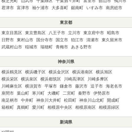
横芝光町
山武市
千葉緑区
千葉酒々井町
富里市
館山市
鴨川市
君津市
富津市
袖ケ浦市
大多喜町
鋸南町
いすみ市
南房総市
東京都
東京目黒区
東京豊島区
八王子市
立川市
東京府中市
昭島市
日野市
東村山市
国分寺市
国立市
狛江市
清瀬市
東久留米市
武蔵村山市
稲城市
瑞穂町
青梅市
あきる野市
神奈川県
横浜鶴見区
横浜磯子区
横浜金沢区
横浜港南区
横浜旭区
横浜栄区
横浜泉区
横浜都筑区
川崎高津区
川崎多摩区
川崎麻生区
横須賀市
平塚市
鎌倉市
藤沢市
逗子市
海老名市
座間市
葉山町
寒川町
大磯町
二宮町
秦野市
伊勢原市
南足柄市
中井町
神奈川大井町
松田町
神奈川山北町
開成町
箱根町
真鶴町
愛川町
相模原中央区
相模原南区
相模原緑区
新潟県