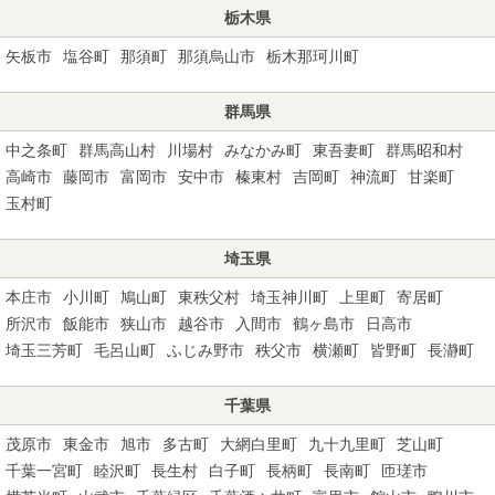
栃木県
矢板市
塩谷町
那須町
那須烏山市
栃木那珂川町
群馬県
中之条町
群馬高山村
川場村
みなかみ町
東吾妻町
群馬昭和村
高崎市
藤岡市
富岡市
安中市
榛東村
吉岡町
神流町
甘楽町
玉村町
埼玉県
本庄市
小川町
鳩山町
東秩父村
埼玉神川町
上里町
寄居町
所沢市
飯能市
狭山市
越谷市
入間市
鶴ヶ島市
日高市
埼玉三芳町
毛呂山町
ふじみ野市
秩父市
横瀬町
皆野町
長瀞町
千葉県
茂原市
東金市
旭市
多古町
大網白里町
九十九里町
芝山町
千葉一宮町
睦沢町
長生村
白子町
長柄町
長南町
匝瑳市