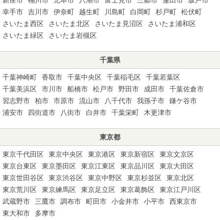
幸手市
吉川市
伊奈町
越生町
川島町
白岡町
杉戸町
松伏町
さいたま西区
さいたま北区
さいたま見沼区
さいたま浦和区
さいたま緑区
さいたま岩槻区
千葉県
千葉神崎町
香取市
千葉中央区
千葉稲毛区
千葉若葉区
千葉美浜区
市川市
船橋市
松戸市
野田市
成田市
千葉佐倉市
習志野市
柏市
市原市
流山市
八千代市
我孫子市
鎌ケ谷市
浦安市
四街道市
八街市
白井市
千葉栄町
木更津市
東京都
東京千代田区
東京中央区
東京港区
東京新宿区
東京文京区
東京台東区
東京墨田区
東京江東区
東京品川区
東京大田区
東京世田谷区
東京渋谷区
東京中野区
東京杉並区
東京北区
東京荒川区
東京練馬区
東京足立区
東京葛飾区
東京江戸川区
武蔵野市
三鷹市
調布市
町田市
小金井市
小平市
西東京市
東大和市
多摩市