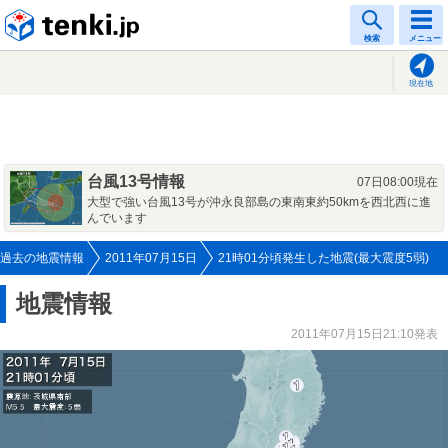
tenki.jp
検索
メニュー
現在地
台風13号情報
07日08:00現在
大型で強い台風13号が沖永良部島の東南東約50kmを西北西に進
んでいます
過去の地震情報
2011年07月15日
21時01分頃発生した地震(最大震度5弱)
地震情報
2011年07月15日21:10発表