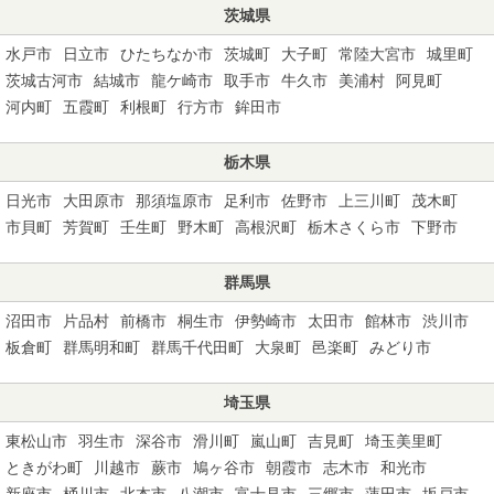
茨城県
水戸市
日立市
ひたちなか市
茨城町
大子町
常陸大宮市
城里町
茨城古河市
結城市
龍ケ崎市
取手市
牛久市
美浦村
阿見町
河内町
五霞町
利根町
行方市
鉾田市
栃木県
日光市
大田原市
那須塩原市
足利市
佐野市
上三川町
茂木町
市貝町
芳賀町
壬生町
野木町
高根沢町
栃木さくら市
下野市
群馬県
沼田市
片品村
前橋市
桐生市
伊勢崎市
太田市
館林市
渋川市
板倉町
群馬明和町
群馬千代田町
大泉町
邑楽町
みどり市
埼玉県
東松山市
羽生市
深谷市
滑川町
嵐山町
吉見町
埼玉美里町
ときがわ町
川越市
蕨市
鳩ヶ谷市
朝霞市
志木市
和光市
新座市
桶川市
北本市
八潮市
富士見市
三郷市
蓮田市
坂戸市