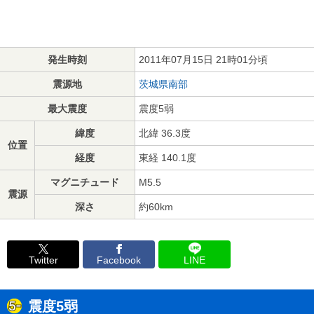
発生時刻
2011年07月15日 21時01分頃
震源地
茨城県南部
最大震度
震度5弱
緯度
北緯 36.3度
位置
経度
東経 140.1度
マグニチュード
M5.5
震源
深さ
約60km
Twitter
Facebook
LINE
震度5弱