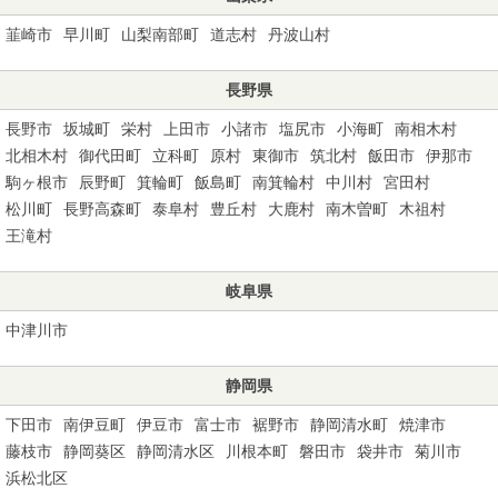
韮崎市
早川町
山梨南部町
道志村
丹波山村
長野県
長野市
坂城町
栄村
上田市
小諸市
塩尻市
小海町
南相木村
北相木村
御代田町
立科町
原村
東御市
筑北村
飯田市
伊那市
駒ヶ根市
辰野町
箕輪町
飯島町
南箕輪村
中川村
宮田村
松川町
長野高森町
泰阜村
豊丘村
大鹿村
南木曽町
木祖村
王滝村
岐阜県
中津川市
静岡県
下田市
南伊豆町
伊豆市
富士市
裾野市
静岡清水町
焼津市
藤枝市
静岡葵区
静岡清水区
川根本町
磐田市
袋井市
菊川市
浜松北区