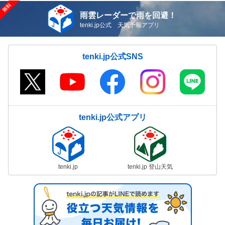
雨雲レーダーで雨を回避！
tenki.jp公式 天気予報アプリ
tenki.jp公式SNS
tenki.jp公式アプリ
tenki.jp
tenki.jp 登山天気