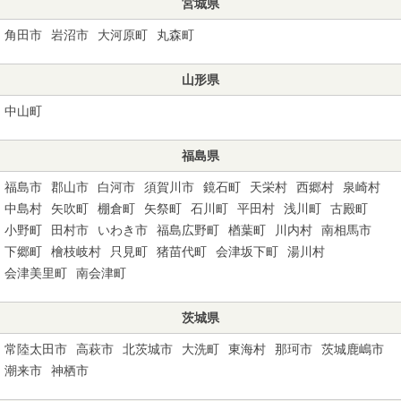
宮城県
角田市
岩沼市
大河原町
丸森町
山形県
中山町
福島県
福島市
郡山市
白河市
須賀川市
鏡石町
天栄村
西郷村
泉崎村
中島村
矢吹町
棚倉町
矢祭町
石川町
平田村
浅川町
古殿町
小野町
田村市
いわき市
福島広野町
楢葉町
川内村
南相馬市
下郷町
檜枝岐村
只見町
猪苗代町
会津坂下町
湯川村
会津美里町
南会津町
茨城県
常陸太田市
高萩市
北茨城市
大洗町
東海村
那珂市
茨城鹿嶋市
潮来市
神栖市