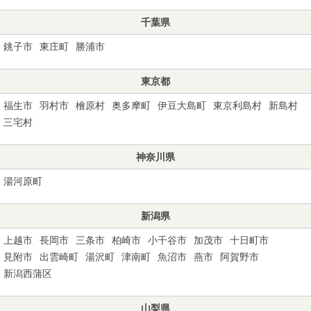
千葉県
銚子市
東庄町
勝浦市
東京都
福生市
羽村市
檜原村
奥多摩町
伊豆大島町
東京利島村
新島村
三宅村
神奈川県
湯河原町
新潟県
上越市
長岡市
三条市
柏崎市
小千谷市
加茂市
十日町市
見附市
出雲崎町
湯沢町
津南町
魚沼市
燕市
阿賀野市
新潟西蒲区
山梨県