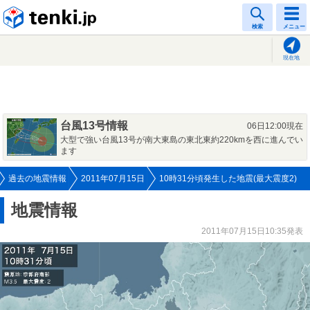
tenki.jp
検索
メニュー
現在地
台風13号情報
06日12:00現在
大型で強い台風13号が南大東島の東北東約220kmを西に進んでい
ます
過去の地震情報
2011年07月15日
10時31分頃発生した地震(最大震度2)
地震情報
2011年07月15日10:35発表