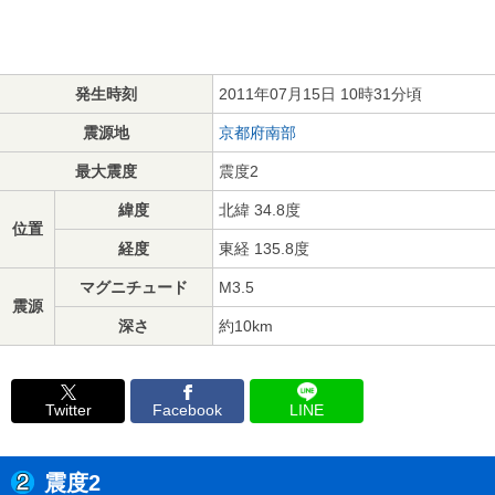
発生時刻
2011年07月15日 10時31分頃
震源地
京都府南部
最大震度
震度2
緯度
北緯 34.8度
位置
経度
東経 135.8度
マグニチュード
M3.5
震源
深さ
約10km
Twitter
Facebook
LINE
震度2