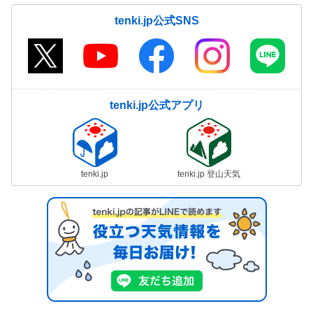
tenki.jp公式SNS
tenki.jp公式アプリ
tenki.jp
tenki.jp 登山天気