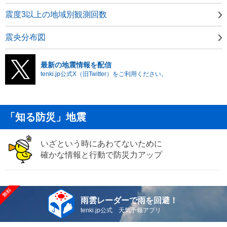
震度3以上の地域別観測回数
震央分布図
最新の地震情報を配信
tenki.jp公式X（旧Twitter）をご利用ください。
「知る防災」地震
いざという時にあわてないために
確かな情報と行動で防災力アップ
雨雲レーダーで雨を回避！
tenki.jp公式 天気予報アプリ