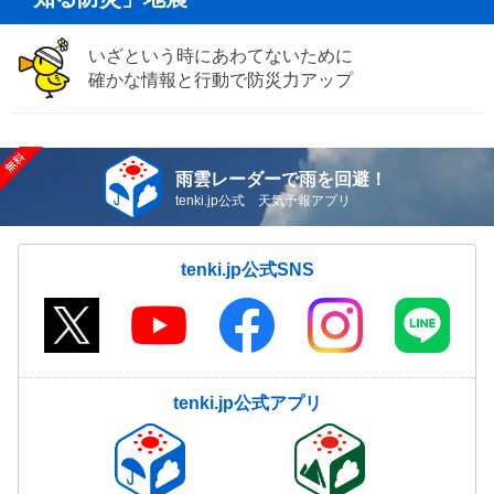
いざという時にあわてないために
確かな情報と行動で防災力アップ
雨雲レーダーで雨を回避！
tenki.jp公式 天気予報アプリ
tenki.jp公式SNS
tenki.jp公式アプリ