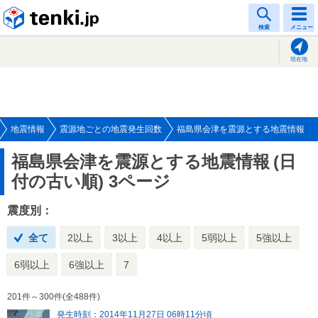
tenki.jp
検索
メニュー
現在地
地震情報
震源地ごとの地震発生回数
福島県会津を震源とする地震情報
福島県会津を震源とする地震情報
(日
付の古い順) 3ページ
震度別：
全て
2以上
3以上
4以上
5弱以上
5強以上
6弱以上
6強以上
7
201件～300件(全488件)
発生時刻：2014年11月27日 06時11分頃