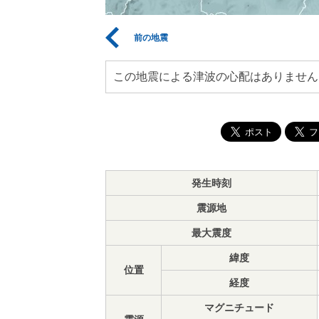
前の地震
この地震による津波の心配はありません
発生時刻
震源地
最大震度
緯度
位置
経度
マグニチュード