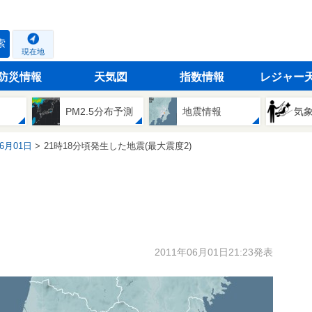
索
現在地
防災情報
天気図
指数情報
レジャー
PM2.5分布予測
地震情報
気
06月01日
21時18分頃発生した地震(最大震度2)
2011年06月01日21:23発表