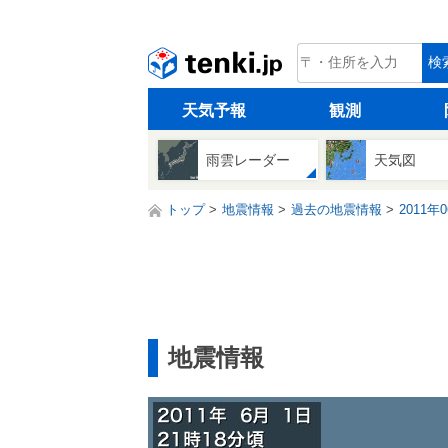
tenki.jp
検
天気予報
観測
雨雲レーダー
天気図
トップ
地震情報
過去の地震情報
2011年
地震情報