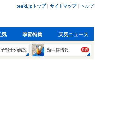
tenki.jpトップ
｜
サイトマップ
｜
ヘルプ
天気
季節特集
天気ニュース
象予報士の解説
熱中症情報
注目