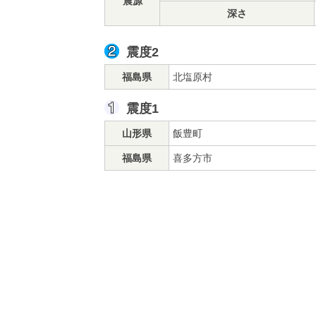
震源
深さ
震度2
福島県
北塩原村
震度1
山形県
飯豊町
福島県
喜多方市