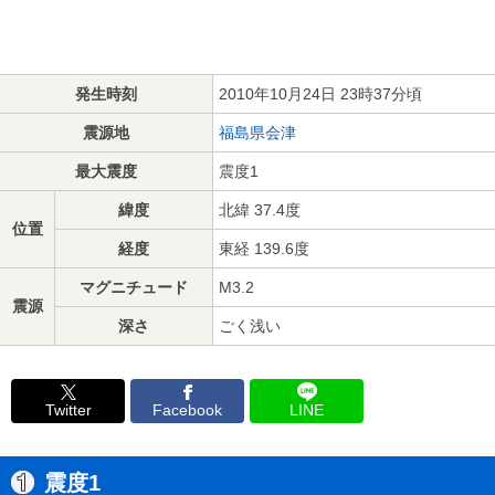
発生時刻
2010年10月24日 23時37分頃
震源地
福島県会津
最大震度
震度1
緯度
北緯 37.4度
位置
経度
東経 139.6度
マグニチュード
M3.2
震源
深さ
ごく浅い
Twitter
Facebook
LINE
震度1