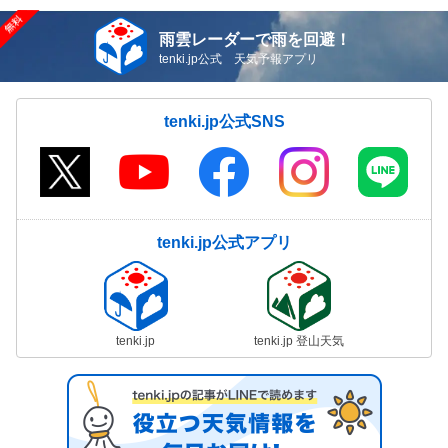
雨雲レーダーで雨を回避！
tenki.jp公式 天気予報アプリ
tenki.jp公式SNS
tenki.jp公式アプリ
tenki.jp
tenki.jp 登山天気