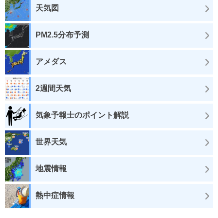
天気図
PM2.5分布予測
アメダス
2週間天気
気象予報士のポイント解説
世界天気
地震情報
熱中症情報