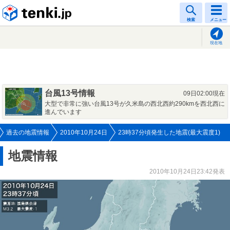
tenki.jp
検索
メニュー
現在地
台風13号情報
09日02:00現在
大型で非常に強い台風13号が久米島の西北西約290kmを西北西に
進んでいます
過去の地震情報
2010年10月24日
23時37分頃発生した地震(最大震度1)
地震情報
2010年10月24日23:42発表