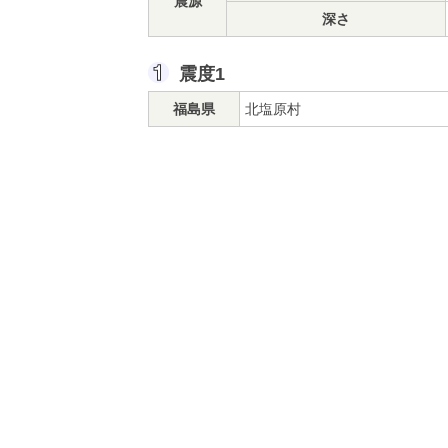
震源
深さ
震度1
福島県
北塩原村