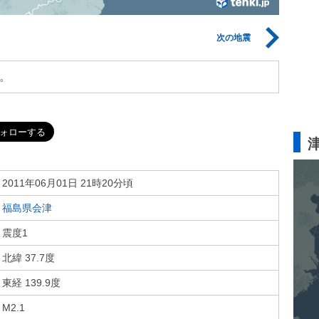
次の地震
。
2011年06月01日 21時20分頃
福島県会津
震度1
北緯 37.7度
東経 139.9度
M2.1