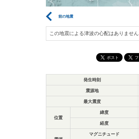
前の地震
この地震による津波の心配はありません
発生時刻
震源地
最大震度
緯度
位置
経度
マグニチュード