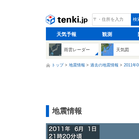
tenki.jp
検
天気予報
観測
雨雲レーダー
天気図
トップ
地震情報
過去の地震情報
2011年
地震情報