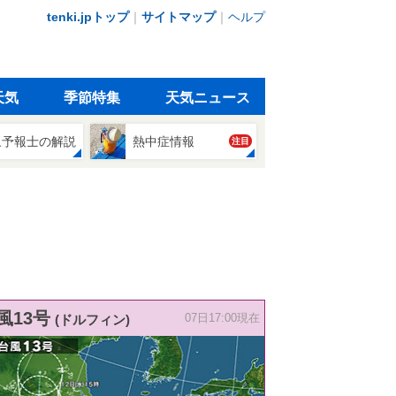
tenki.jpトップ
｜
サイトマップ
｜
ヘルプ
天気
季節特集
天気ニュース
象予報士の解説
熱中症情報
注目
風13号
(ドルフィン)
07日17:00現在