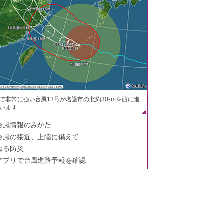
で非常に強い台風13号が名護市の北約30kmを西に進
います
台風情報のみかた
台風の接近、上陸に備えて
知る防災
アプリで台風進路予報を確認