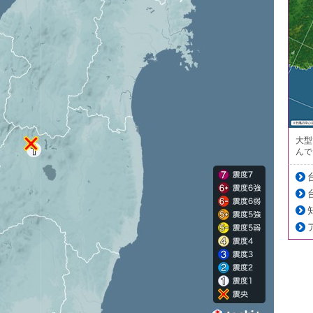
大型
んで