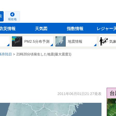
索
現在地
防災情報
天気図
指数情報
レジャー
PM2.5分布予測
地震情報
気
06月01日
21時20分頃発生した地震(最大震度1)
台
2011年06月01日21:27発表