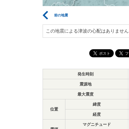
前の地震
この地震による津波の心配はありません
発生時刻
震源地
最大震度
緯度
位置
経度
マグニチュード