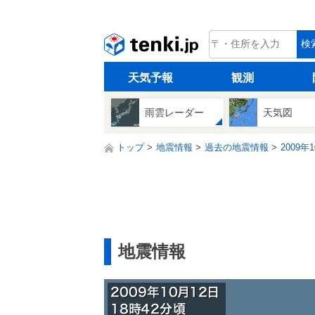
tenki.jp
検
天気予報
観測
雨雲レーダー
天気図
トップ
地震情報
過去の地震情報
2009年
地震情報