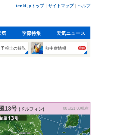
tenki.jpトップ
｜
サイトマップ
｜
ヘルプ
天気
季節特集
天気ニュース
象予報士の解説
熱中症情報
注目
風13号
(ドルフィン)
08日21:00現在