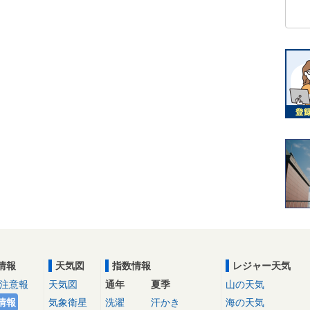
情報
天気図
指数情報
レジャー天気
注意報
天気図
通年
夏季
山の天気
情報
気象衛星
洗濯
汗かき
海の天気