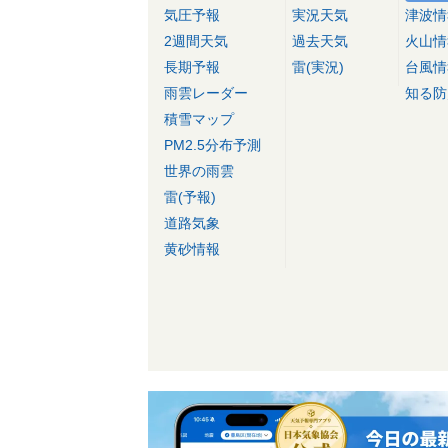
気圧予報
実況天気
津波情
2週間天気
過去天気
火山情
長期予報
雷(実況)
台風情
雨雲レーダー
知る防
積雪マップ
PM2.5分布予測
世界の雨雲
雷(予報)
道路気象
黄砂情報