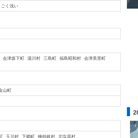
ごく浅い
会津坂下町
湯川村
三島町
福島昭和村
会津美里町
金山町
2
町
玉川村
下郷町
檜枝岐村
北塩原村