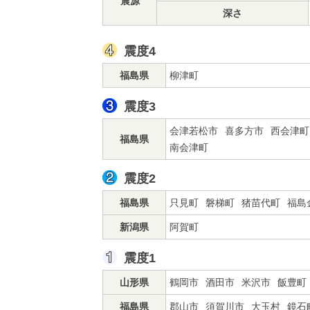
震源
深さ
震度4
福島県
柳津町
震度3
会津若松市
喜多方市
西会津町
福島県
南会津町
震度2
福島県
只見町
磐梯町
猪苗代町
福島
新潟県
阿賀町
震度1
山形県
鶴岡市
酒田市
米沢市
飯豊町
福島県
郡山市
須賀川市
大玉村
鏡石