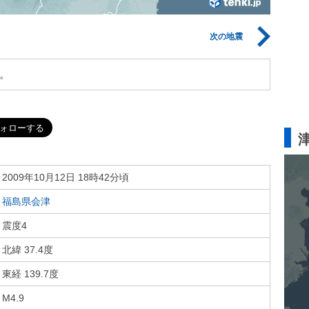
次の地震
。
2009年10月12日 18時42分頃
福島県会津
震度4
北緯 37.4度
東経 139.7度
M4.9