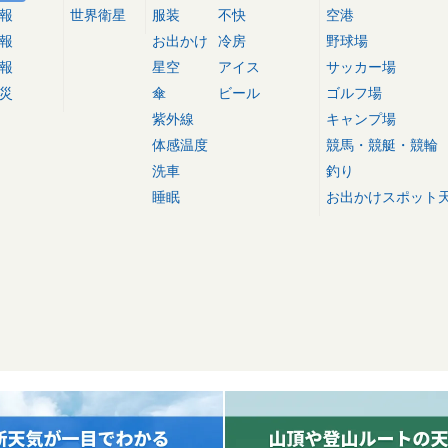
報
世界衛星
服装
不快
空港
報
お出かけ
冷房
野球場
報
星空
アイス
サッカー場
災
傘
ビール
ゴルフ場
紫外線
キャンプ場
体感温度
競馬・競艇・競輪
洗車
釣り
睡眠
お出かけスポット