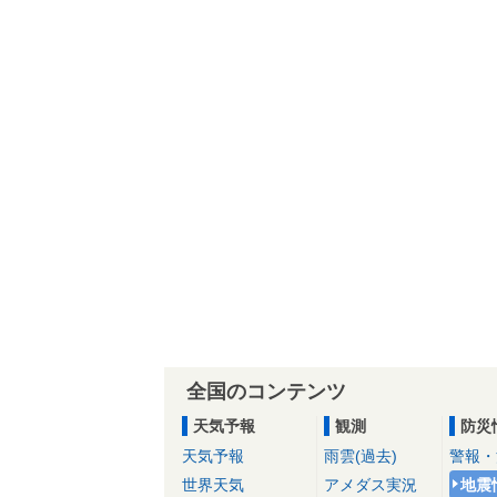
全国のコンテンツ
天気予報
観測
防災
天気予報
雨雲(過去)
警報・
世界天気
アメダス実況
地震