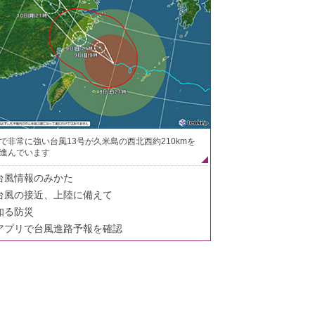
で非常に強い台風13号が久米島の西北西約210kmを
進んでいます
台風情報のみかた
台風の接近、上陸に備えて
知る防災
アプリで台風進路予報を確認