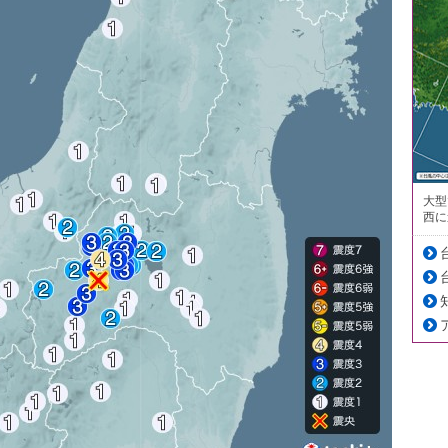
大型
西に