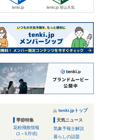
tenki.jp
tenki.jp 登山天気
tenki.jpトップ
季節特集
天気ニュース
花粉飛散情報
気象予報士解説
(1～5月頃)
暮らしの話題