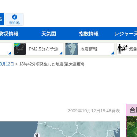
索
現在地
防災情報
天気図
指数情報
レジャー
PM2.5分布予測
地震情報
気
10月12日
18時42分頃発生した地震(最大震度4)
台
2009年10月12日18:48発表