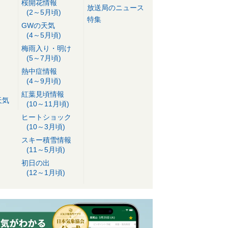
桜開花情報
放送局のニュース
(2～5月頃)
特集
GWの天気
(4～5月頃)
梅雨入り・明け
(5～7月頃)
熱中症情報
(4～9月頃)
紅葉見頃情報
天気
(10～11月頃)
ヒートショック
(10～3月頃)
スキー積雪情報
(11～5月頃)
初日の出
(12～1月頃)