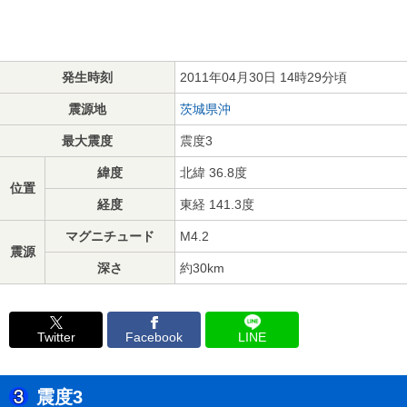
発生時刻
2011年04月30日 14時29分頃
震源地
茨城県沖
最大震度
震度3
緯度
北緯 36.8度
位置
経度
東経 141.3度
マグニチュード
M4.2
震源
深さ
約30km
Twitter
Facebook
LINE
震度3