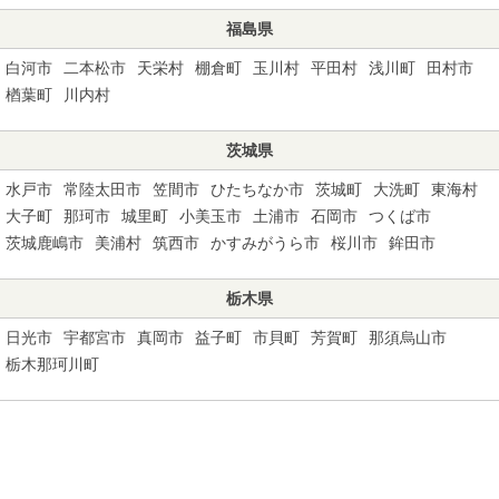
福島県
白河市
二本松市
天栄村
棚倉町
玉川村
平田村
浅川町
田村市
楢葉町
川内村
茨城県
水戸市
常陸太田市
笠間市
ひたちなか市
茨城町
大洗町
東海村
大子町
那珂市
城里町
小美玉市
土浦市
石岡市
つくば市
茨城鹿嶋市
美浦村
筑西市
かすみがうら市
桜川市
鉾田市
栃木県
日光市
宇都宮市
真岡市
益子町
市貝町
芳賀町
那須烏山市
栃木那珂川町