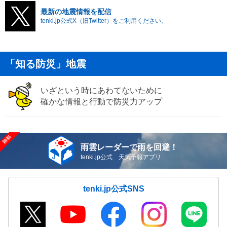
最新の地震情報を配信
tenki.jp公式X（旧Twitter）をご利用ください。
「知る防災」地震
いざという時にあわてないために
確かな情報と行動で防災力アップ
雨雲レーダーで雨を回避！
tenki.jp公式 天気予報アプリ
tenki.jp公式SNS