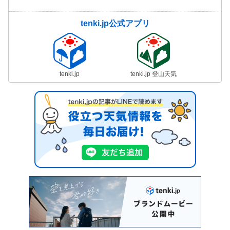
tenki.jp公式アプリ
tenki.jp
tenki.jp 登山天気