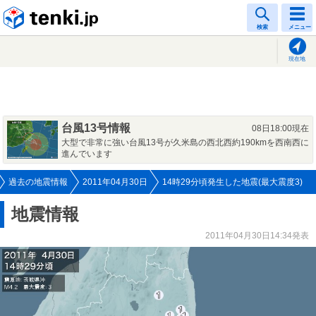
tenki.jp
検索
メニュー
現在地
台風13号情報
08日18:00現在
大型で非常に強い台風13号が久米島の西北西約190kmを西南西に
進んでいます
過去の地震情報
2011年04月30日
14時29分頃発生した地震(最大震度3)
地震情報
2011年04月30日14:34発表