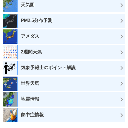
天気図
PM2.5分布予測
アメダス
2週間天気
気象予報士のポイント解説
世界天気
地震情報
熱中症情報