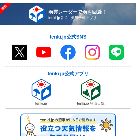
雨雲レーダーで雨を回避！
tenki.jp公式 天気予報アプリ
tenki.jp公式SNS
tenki.jp公式アプリ
tenki.jp
tenki.jp 登山天気