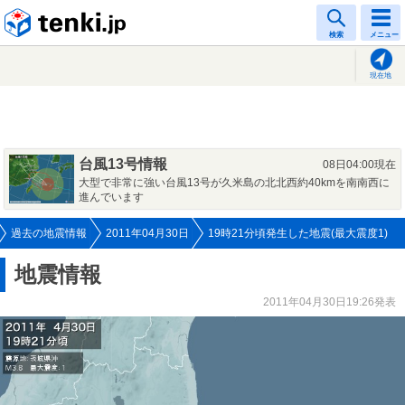
tenki.jp
検索
メニュー
現在地
台風13号情報
08日04:00現在
大型で非常に強い台風13号が久米島の北北西約40kmを南南西に
進んでいます
過去の地震情報
2011年04月30日
19時21分頃発生した地震(最大震度1)
地震情報
2011年04月30日19:26発表