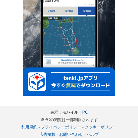
表示：
モバイル
｜
PC
※PCの閲覧は一部制限されます
利用規約
-
プライバシーポリシー
-
クッキーポリシー
広告掲載
-
お問い合わせ
-
ヘルプ