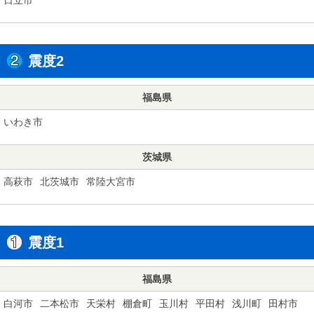
震度2
福島県
いわき市
茨城県
高萩市
北茨城市
常陸大宮市
震度1
福島県
白河市
二本松市
天栄村
棚倉町
玉川村
平田村
浅川町
田村市