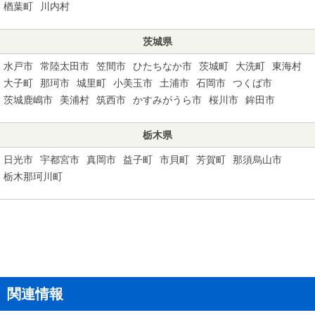
楢葉町
川内村
茨城県
水戸市
常陸太田市
笠間市
ひたちなか市
茨城町
大洗町
東海村
大子町
那珂市
城里町
小美玉市
土浦市
石岡市
つくば市
茨城鹿嶋市
美浦村
筑西市
かすみがうら市
桜川市
鉾田市
栃木県
日光市
宇都宮市
真岡市
益子町
市貝町
芳賀町
那須烏山市
栃木那珂川町
関連情報