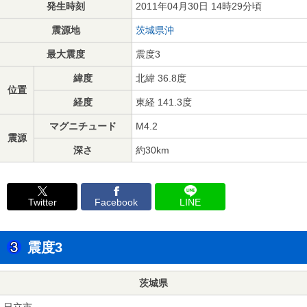
発生時刻
2011年04月30日 14時29分頃
震源地
茨城県沖
最大震度
震度3
緯度
北緯 36.8度
位置
経度
東経 141.3度
マグニチュード
M4.2
震源
深さ
約30km
Twitter
Facebook
LINE
震度3
茨城県
日立市