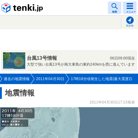
tenki.jp
検索
メニュー
現在地
台風13号情報
06日09:00現在
大型で強い台風13号が南大東島の東約240kmを西に進んでいます
過去の地震情報
2011年04月30日
17時18分頃発生した地震(最大震度2)
地震情報
2011年04月30日17:23発表