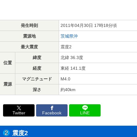
発生時刻
2011年04月30日 17時18分頃
震源地
茨城県沖
最大震度
震度2
緯度
北緯 36.3度
位置
経度
東経 141.1度
マグニチュード
M4.0
震源
深さ
約40km
Twitter
Facebook
LINE
震度2