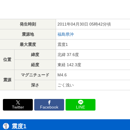
発生時刻
2011年04月30日 05時42分頃
震源地
福島県沖
最大震度
震度1
緯度
北緯 37.6度
位置
経度
東経 142.3度
マグニチュード
M4.6
震源
深さ
ごく浅い
Twitter
Facebook
LINE
震度1