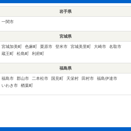
岩手県
一関市
宮城県
宮城加美町
色麻町
栗原市
登米市
宮城美里町
大崎市
名取市
蔵王町
松島町
利府町
福島県
福島市
郡山市
二本松市
国見町
天栄村
田村市
福島伊達市
いわき市
楢葉町