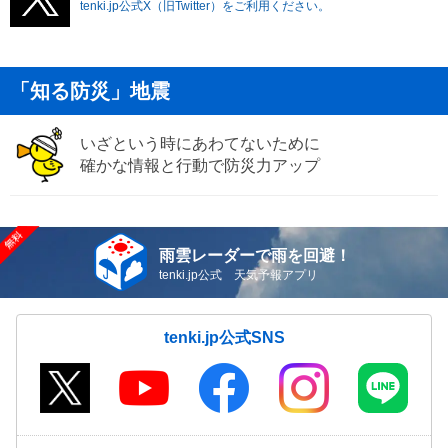
tenki.jp公式X（旧Twitter）をご利用ください。
「知る防災」地震
いざという時にあわてないために
確かな情報と行動で防災力アップ
雨雲レーダーで雨を回避！
tenki.jp公式 天気予報アプリ
tenki.jp公式SNS