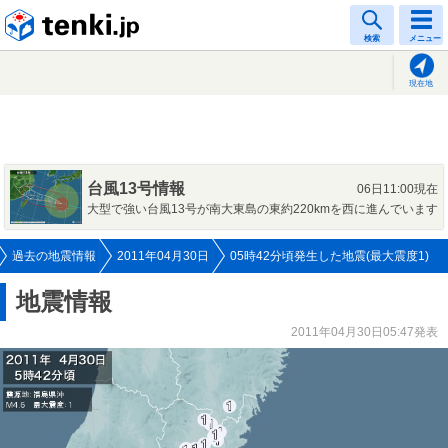
tenki.jp
検索
メニュー
現在地
台風13号情報
06日11:00現在
大型で強い台風13号が南大東島の東約220kmを西に進んでいます
過去の地震情報
2011年04月30日
05時42分頃発生した地震(最大震度1)
地震情報
2011年04月30日05:47発表