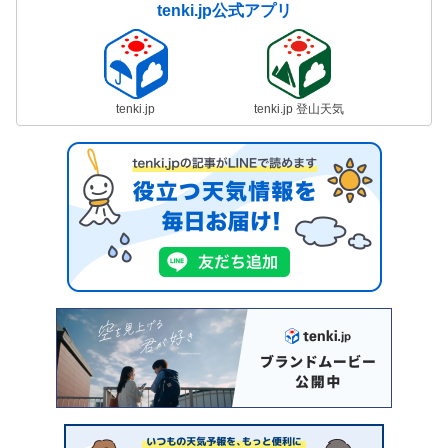
tenki.jp公式アプリ
tenki.jp
tenki.jp 登山天気