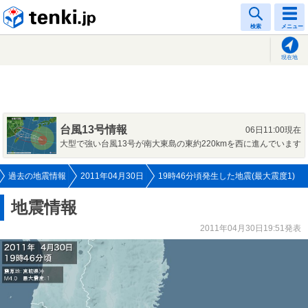
tenki.jp
検索
メニュー
現在地
台風13号情報
06日11:00現在
大型で強い台風13号が南大東島の東約220kmを西に進んでいます
過去の地震情報
2011年04月30日
19時46分頃発生した地震(最大震度1)
地震情報
2011年04月30日19:51発表