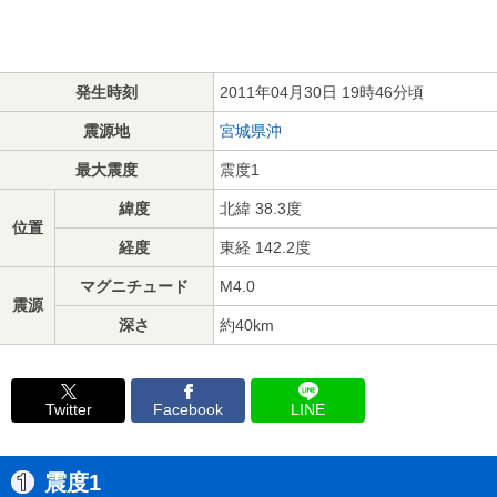
発生時刻
2011年04月30日 19時46分頃
震源地
宮城県沖
最大震度
震度1
緯度
北緯 38.3度
位置
経度
東経 142.2度
マグニチュード
M4.0
震源
深さ
約40km
Twitter
Facebook
LINE
震度1