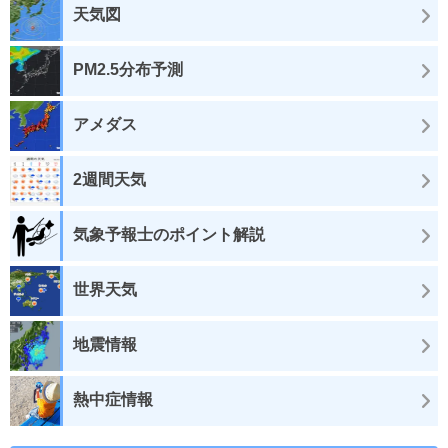
天気図
PM2.5分布予測
アメダス
2週間天気
気象予報士のポイント解説
世界天気
地震情報
熱中症情報