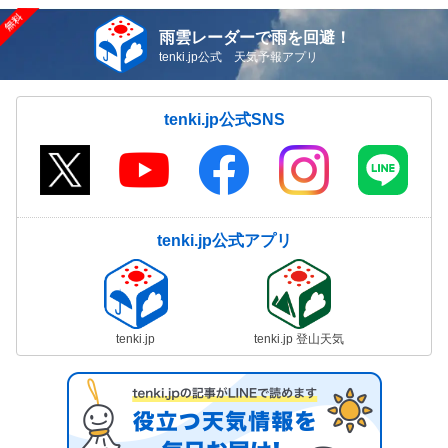
雨雲レーダーで雨を回避！
tenki.jp公式 天気予報アプリ
tenki.jp公式SNS
tenki.jp公式アプリ
tenki.jp
tenki.jp 登山天気