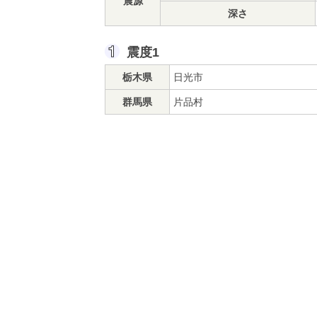
震源
深さ
震度1
栃木県
日光市
群馬県
片品村