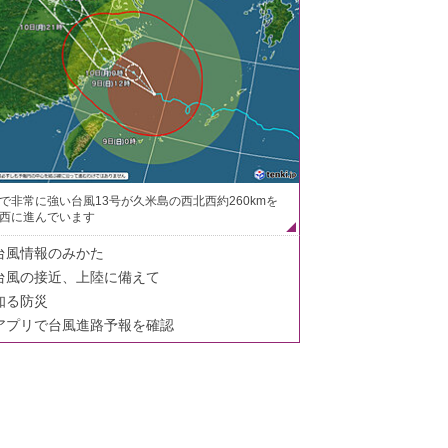
で非常に強い台風13号が久米島の西北西約260kmを
西に進んでいます
台風情報のみかた
台風の接近、上陸に備えて
知る防災
アプリで台風進路予報を確認