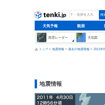
tenki.jp
検
天気予報
観測
雨雲レーダー
天気図
トップ
地震情報
過去の地震情報
2011年
地震情報