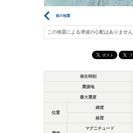
前の地震
この地震による津波の心配はありません
発生時刻
震源地
最大震度
緯度
位置
経度
マグニチュード