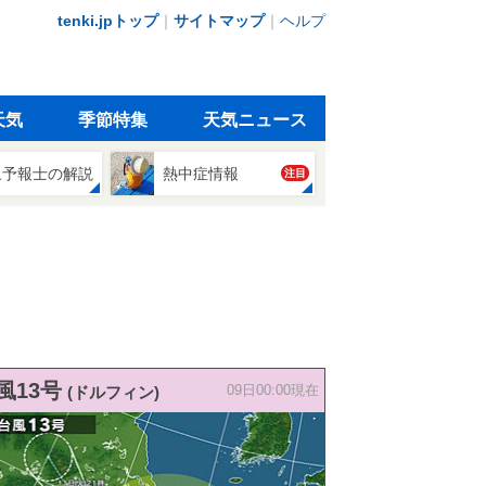
tenki.jpトップ
｜
サイトマップ
｜
ヘルプ
天気
季節特集
天気ニュース
象予報士の解説
熱中症情報
注目
風13号
(ドルフィン)
09日00:00現在