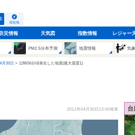
索
現在地
防災情報
天気図
指数情報
レジャー
PM2.5分布予測
地震情報
気
04月30日
12時56分頃発生した地震(最大震度1)
台
2011年04月30日13:00発表