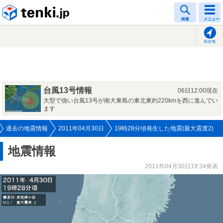
tenki.jp
検索
メニュー
現在地
台風13号情報
06日12:00現在
大型で強い台風13号が南大東島の東北東約220kmを西に進んでい
ます
過去の地震情報
2011年04月30日
19時28分頃発生した地震(最大震度2)
地震情報
2011年04月30日19:34発表