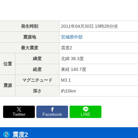
発生時刻
2011年04月30日 19時28分頃
震源地
宮城県中部
最大震度
震度2
緯度
北緯 38.3度
位置
経度
東経 140.7度
マグニチュード
M3.1
震源
深さ
約10km
Twitter
Facebook
LINE
震度2