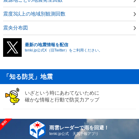
震度3以上の地域別観測回数
震央分布図
最新の地震情報を配信
tenki.jp公式X（旧Twitter）をご利用ください。
「知る防災」地震
いざという時にあわてないために
確かな情報と行動で防災力アップ
雨雲レーダーで雨を回避！
tenki.jp公式 天気予報アプリ