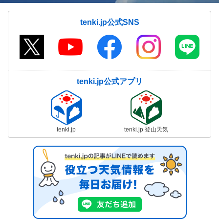
tenki.jp公式SNS
tenki.jp公式アプリ
tenki.jp
tenki.jp 登山天気