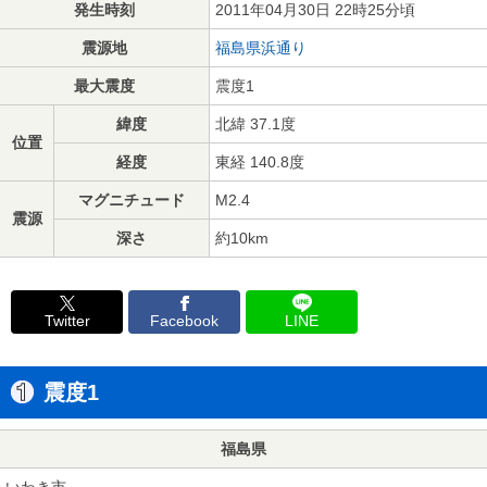
発生時刻
2011年04月30日 22時25分頃
震源地
福島県浜通り
最大震度
震度1
緯度
北緯 37.1度
位置
経度
東経 140.8度
マグニチュード
M2.4
震源
深さ
約10km
Twitter
Facebook
LINE
震度1
福島県
いわき市