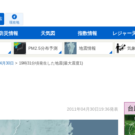
索
現在地
防災情報
天気図
指数情報
レジャー
PM2.5分布予測
地震情報
気
04月30日
19時31分頃発生した地震(最大震度1)
台
2011年04月30日19:36発表