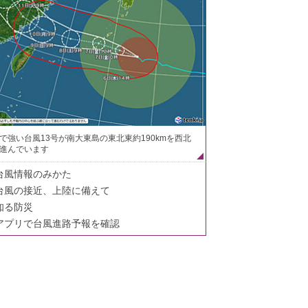
で強い台風13号が南大東島の東北東約190kmを西北
進んでいます
台風情報のみかた
台風の接近、上陸に備えて
知る防災
アプリで台風進路予報を確認