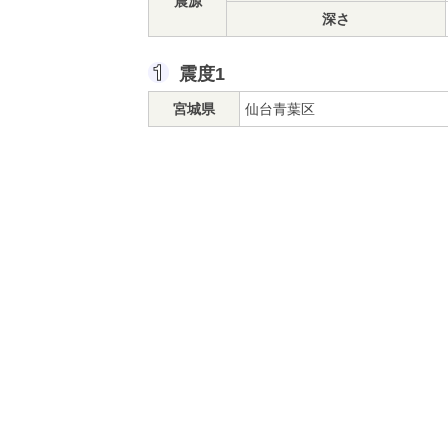
震源
深さ
震度1
宮城県
仙台青葉区