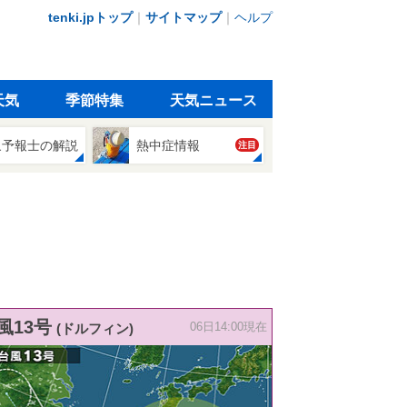
tenki.jpトップ
｜
サイトマップ
｜
ヘルプ
天気
季節特集
天気ニュース
象予報士の解説
熱中症情報
注目
風13号
(ドルフィン)
06日14:00現在