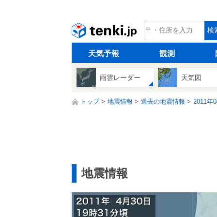
tenki.jp
検
天気予報
観測
雨雲レーダー
天気図
トップ
地震情報
過去の地震情報
2011年
地震情報