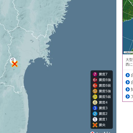
大型
西に