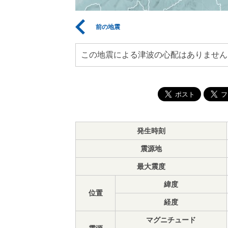
前の地震
この地震による津波の心配はありません
発生時刻
震源地
最大震度
緯度
位置
経度
マグニチュード