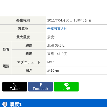
発生時刻
2011年04月30日 13時46分頃
震源地
千葉県東方沖
最大震度
震度1
緯度
北緯 35.8度
位置
経度
東経 141.0度
マグニチュード
M3.1
震源
深さ
約10km
Twitter
Facebook
LINE
震度1