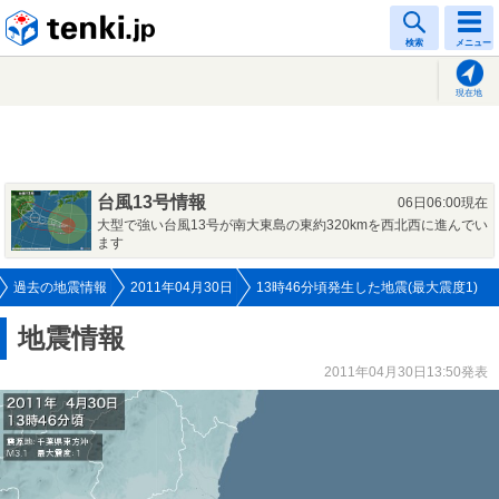
tenki.jp
検索
メニュー
現在地
台風13号情報
06日06:00現在
大型で強い台風13号が南大東島の東約320kmを西北西に進んでい
ます
過去の地震情報
2011年04月30日
13時46分頃発生した地震(最大震度1)
地震情報
2011年04月30日13:50発表