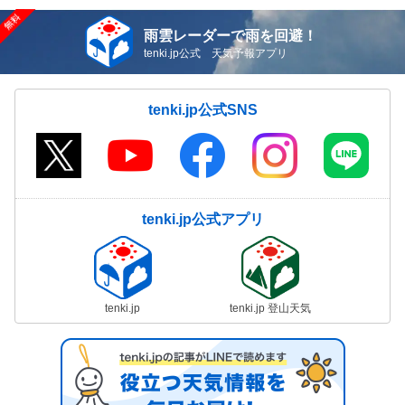
雨雲レーダーで雨を回避！
tenki.jp公式 天気予報アプリ
tenki.jp公式SNS
tenki.jp公式アプリ
tenki.jp
tenki.jp 登山天気