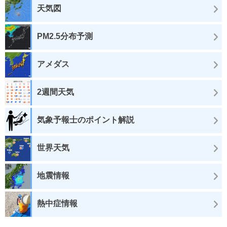
天気図
PM2.5分布予測
アメダス
2週間天気
気象予報士のポイント解説
世界天気
地震情報
熱中症情報