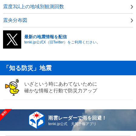
震度3以上の地域別観測回数
震央分布図
最新の地震情報を配信
tenki.jp公式X（旧Twitter）をご利用ください。
「知る防災」地震
いざという時にあわてないために
確かな情報と行動で防災力アップ
雨雲レーダーで雨を回避！
tenki.jp公式 天気予報アプリ