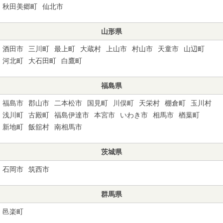
秋田美郷町
仙北市
山形県
酒田市
三川町
最上町
大蔵村
上山市
村山市
天童市
山辺町
河北町
大石田町
白鷹町
福島県
福島市
郡山市
二本松市
国見町
川俣町
天栄村
棚倉町
玉川村
浅川町
古殿町
福島伊達市
本宮市
いわき市
相馬市
楢葉町
新地町
飯舘村
南相馬市
茨城県
石岡市
筑西市
群馬県
邑楽町