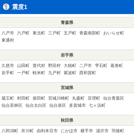
震度1
青森県
八戸市
六戸町
東北町
三戸町
五戸町
青森南部町
おいらせ町
東通村
岩手県
久慈市
山田町
普代村
野田村
大槌町
二戸市
雫石町
葛巻町
岩手町
一戸町
軽米町
九戸村
紫波町
西和賀町
宮城県
蔵王町
村田町
柴田町
宮城川崎町
丸森町
亘理町
仙台青葉区
仙台若林区
仙台太白区
仙台泉区
多賀城市
七ヶ浜町
秋田県
八郎潟町
井川町
由利本荘市
にかほ市
横手市
湯沢市
羽後町