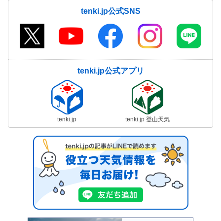
tenki.jp公式SNS
tenki.jp公式アプリ
tenki.jp
tenki.jp 登山天気