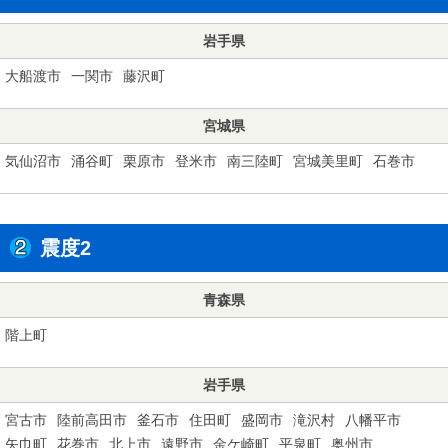
岩手県
大船渡市
一関市
藤沢町
宮城県
気仙沼市
涌谷町
栗原市
登米市
南三陸町
宮城美里町
石巻市
震度2
青森県
階上町
岩手県
宮古市
陸前高田市
釜石市
住田町
盛岡市
滝沢村
八幡平市
矢巾町
花巻市
北上市
遠野市
金ケ崎町
平泉町
奥州市