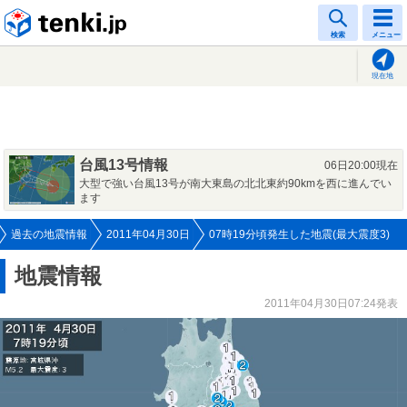
tenki.jp
検索
メニュー
現在地
台風13号情報
06日20:00現在
大型で強い台風13号が南大東島の北北東約90kmを西に進んでい
ます
過去の地震情報
2011年04月30日
07時19分頃発生した地震(最大震度3)
地震情報
2011年04月30日07:24発表