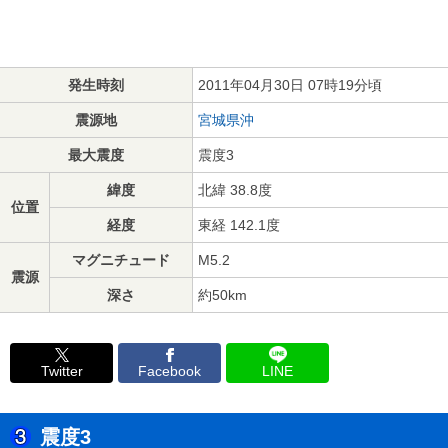
発生時刻
2011年04月30日 07時19分頃
震源地
宮城県沖
最大震度
震度3
緯度
北緯 38.8度
位置
経度
東経 142.1度
マグニチュード
M5.2
震源
深さ
約50km
Twitter
Facebook
LINE
震度3