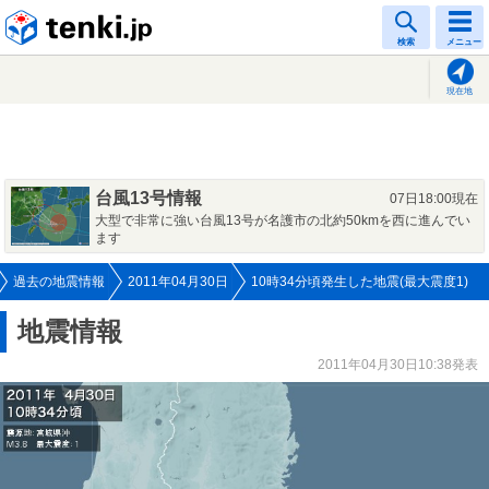
tenki.jp
検索
メニュー
現在地
台風13号情報
07日18:00現在
大型で非常に強い台風13号が名護市の北約50kmを西に進んでい
ます
過去の地震情報
2011年04月30日
10時34分頃発生した地震(最大震度1)
地震情報
2011年04月30日10:38発表