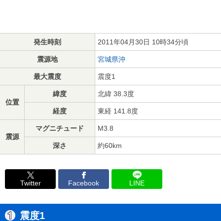
発生時刻
2011年04月30日 10時34分頃
震源地
宮城県沖
最大震度
震度1
緯度
北緯 38.3度
位置
経度
東経 141.8度
マグニチュード
M3.8
震源
深さ
約60km
Twitter
Facebook
LINE
震度1