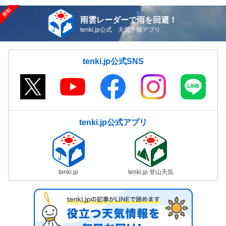
雨雲レーダーで雨を回避！
tenki.jp公式 天気予報アプリ
tenki.jp公式SNS
tenki.jp公式アプリ
tenki.jp
tenki.jp 登山天気