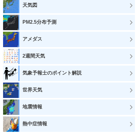
天気図
PM2.5分布予測
アメダス
2週間天気
気象予報士のポイント解説
世界天気
地震情報
熱中症情報