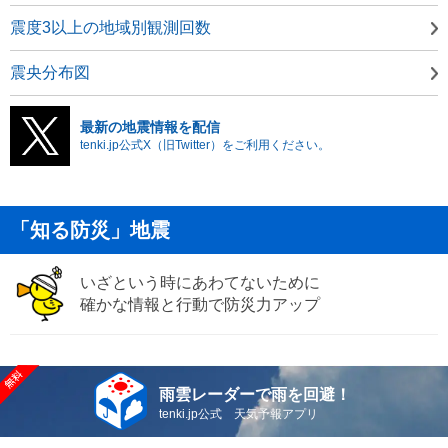
震度3以上の地域別観測回数
震央分布図
最新の地震情報を配信
tenki.jp公式X（旧Twitter）をご利用ください。
「知る防災」地震
いざという時にあわてないために
確かな情報と行動で防災力アップ
雨雲レーダーで雨を回避！
tenki.jp公式 天気予報アプリ