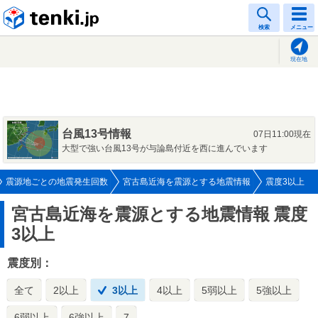
tenki.jp
検索
メニュー
現在地
台風13号情報
07日11:00現在
大型で強い台風13号が与論島付近を西に進んでいます
震源地ごとの地震発生回数
宮古島近海を震源とする地震情報
震度3以上
宮古島近海を震源とする地震情報
震度
3以上
震度別：
全て
2以上
3以上
4以上
5弱以上
5強以上
6弱以上
6強以上
7