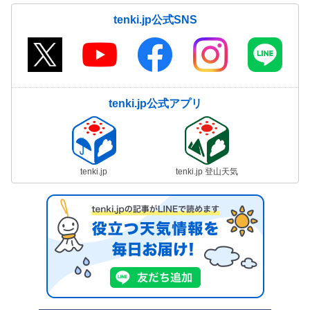
tenki.jp公式SNS
tenki.jp公式アプリ
tenki.jp
tenki.jp 登山天気