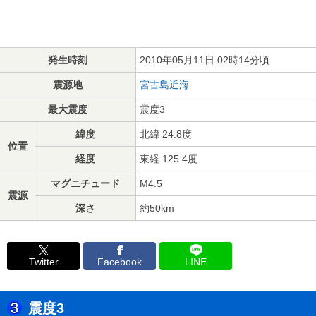
発生時刻
2010年05月11日 02時14分頃
震源地
宮古島近海
最大震度
震度3
緯度
北緯 24.8度
位置
経度
東経 125.4度
マグニチュード
M4.5
震源
深さ
約50km
Twitter
Facebook
LINE
震度3