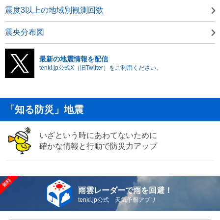
震度3以上の地域別観測回数
震央分布図
最新の地震情報を配信
tenki.jp公式X（旧Twitter）をご利用ください。
「知る防災」地震
いざという時にあわてないために
確かな情報と行動で防災力アップ
雨雲レーダーで雨を回避！
tenki.jp公式 天気予報アプリ