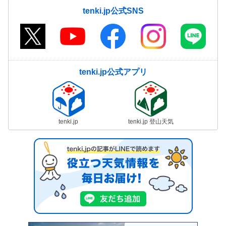
tenki.jp公式SNS
tenki.jp公式アプリ
tenki.jp
tenki.jp 登山天気