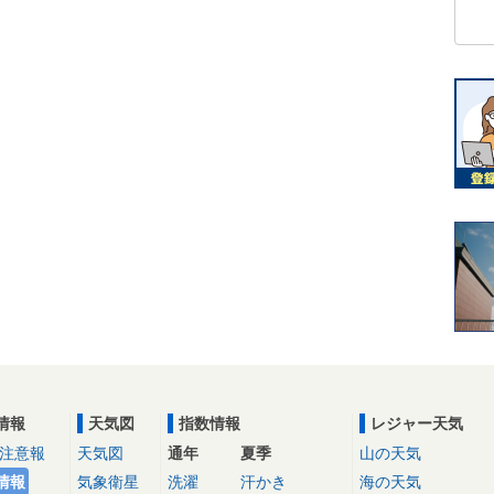
情報
天気図
指数情報
レジャー天気
注意報
天気図
通年
夏季
山の天気
情報
気象衛星
洗濯
汗かき
海の天気