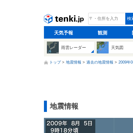
tenki.jp
検
天気予報
観測
雨雲レーダー
天気図
トップ
地震情報
過去の地震情報
2009年
地震情報