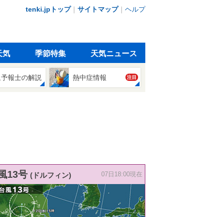
tenki.jpトップ
｜
サイトマップ
｜
ヘルプ
天気
季節特集
天気ニュース
象予報士の解説
熱中症情報
注目
風13号
(ドルフィン)
07日18:00現在