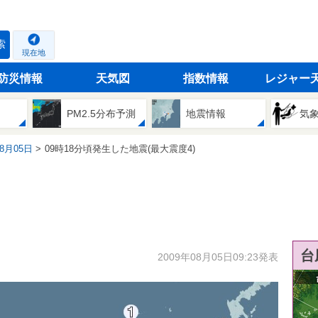
索
現在地
防災情報
天気図
指数情報
レジャー
PM2.5分布予測
地震情報
気
08月05日
09時18分頃発生した地震(最大震度4)
台
2009年08月05日09:23発表