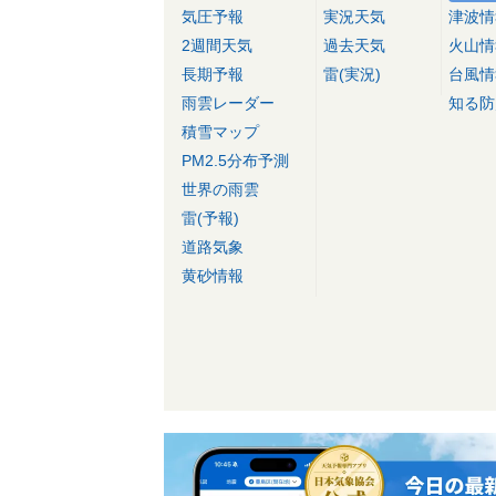
気圧予報
実況天気
津波情
2週間天気
過去天気
火山情
長期予報
雷(実況)
台風情
雨雲レーダー
知る防
積雪マップ
PM2.5分布予測
世界の雨雲
雷(予報)
道路気象
黄砂情報