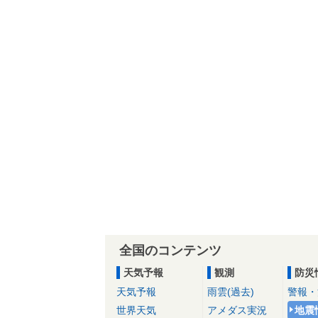
全国のコンテンツ
天気予報
観測
防災
天気予報
雨雲(過去)
警報・
世界天気
アメダス実況
地震