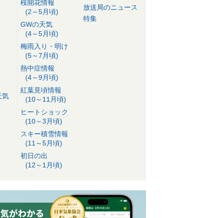
桜開花情報
放送局のニュース
(2～5月頃)
特集
GWの天気
(4～5月頃)
梅雨入り・明け
(5～7月頃)
熱中症情報
(4～9月頃)
紅葉見頃情報
天気
(10～11月頃)
ヒートショック
(10～3月頃)
スキー積雪情報
(11～5月頃)
初日の出
(12～1月頃)