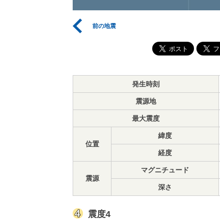
前の地震
発生時刻
震源地
最大震度
緯度
位置
経度
マグニチュード
震源
深さ
震度4