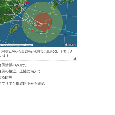
で非常に強い台風13号が名護市の北約50kmを西に進
います
台風情報のみかた
台風の接近、上陸に備えて
知る防災
アプリで台風進路予報を確認