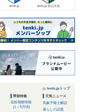
tenki.jp
tenki.jp 登山天気
tenki.jpトップ
季節特集
天気ニュース
花粉飛散情報
気象予報士解説
(1～5月頃)
暮らしの話題