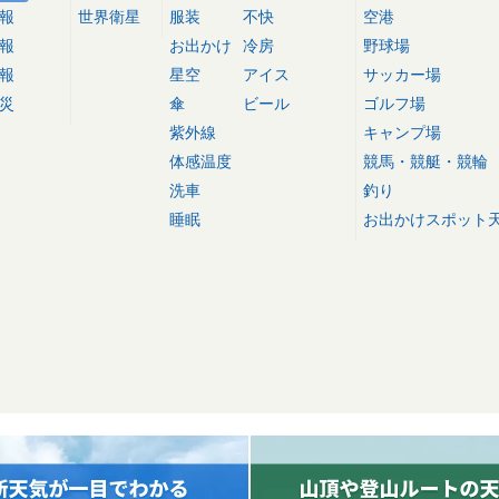
報
世界衛星
服装
不快
空港
報
お出かけ
冷房
野球場
報
星空
アイス
サッカー場
災
傘
ビール
ゴルフ場
紫外線
キャンプ場
体感温度
競馬・競艇・競輪
洗車
釣り
睡眠
お出かけスポット