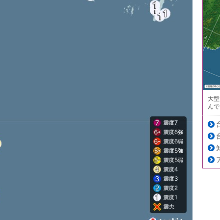
大型
んで