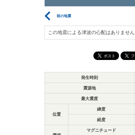
前の地震
この地震による津波の心配はありません
発生時刻
震源地
最大震度
緯度
位置
経度
マグニチュード