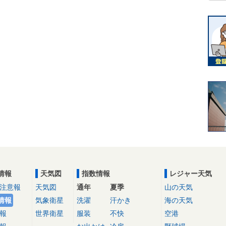
情報
天気図
指数情報
レジャー天気
注意報
天気図
通年
夏季
山の天気
情報
気象衛星
洗濯
汗かき
海の天気
報
世界衛星
服装
不快
空港