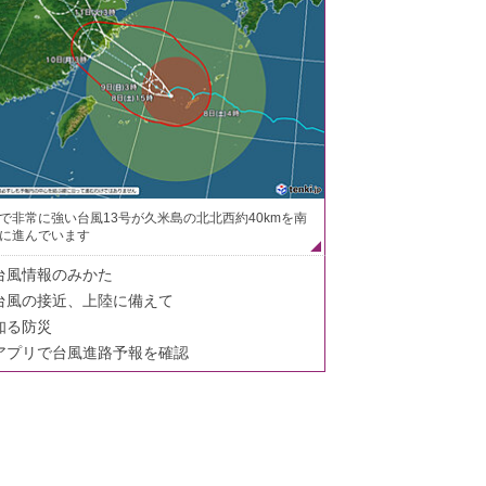
で非常に強い台風13号が久米島の北北西約40kmを南
に進んでいます
台風情報のみかた
台風の接近、上陸に備えて
知る防災
アプリで台風進路予報を確認