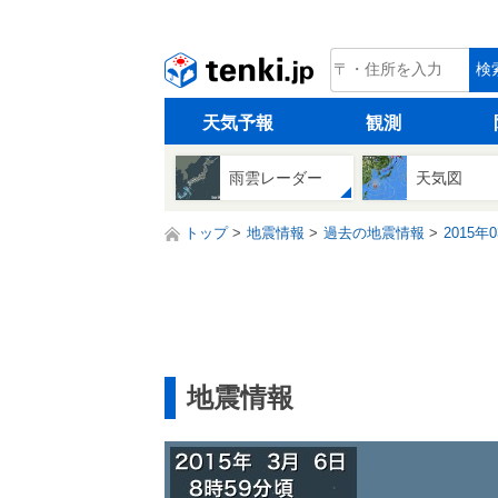
tenki.jp
検
天気予報
観測
雨雲レーダー
天気図
トップ
地震情報
過去の地震情報
2015年
地震情報