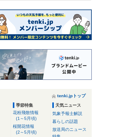
tenki.jpトップ
季節特集
天気ニュース
花粉飛散情報
気象予報士解説
(1～5月頃)
暮らしの話題
桜開花情報
放送局のニュース
(2～5月頃)
特集