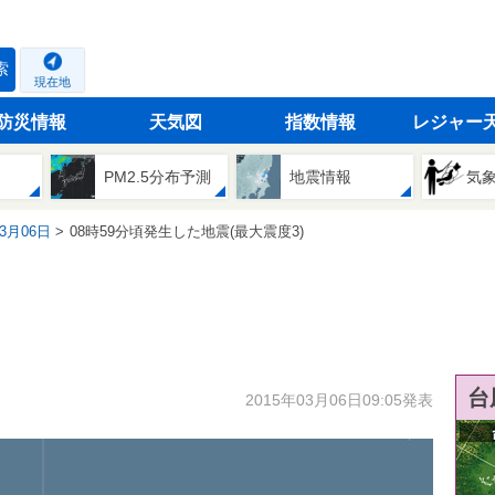
索
現在地
防災情報
天気図
指数情報
レジャー
PM2.5分布予測
地震情報
気
03月06日
08時59分頃発生した地震(最大震度3)
台
2015年03月06日09:05発表