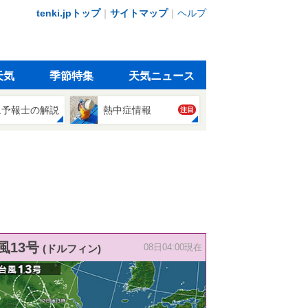
tenki.jpトップ
｜
サイトマップ
｜
ヘルプ
天気
季節特集
天気ニュース
象予報士の解説
熱中症情報
注目
風13号
(ドルフィン)
08日04:00現在