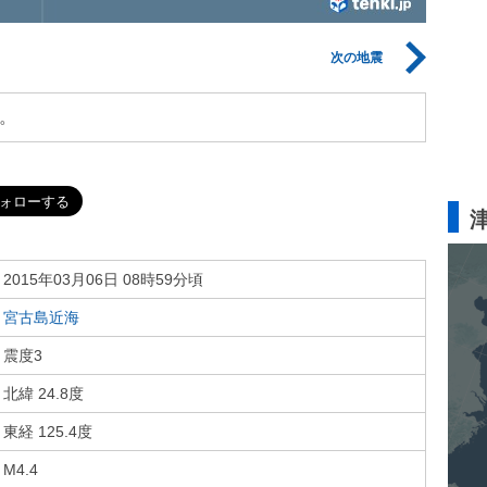
次の地震
。
2015年03月06日 08時59分頃
宮古島近海
震度3
北緯 24.8度
東経 125.4度
M4.4