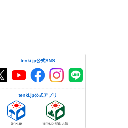
tenki.jp公式SNS
tenki.jp公式アプリ
tenki.jp
tenki.jp 登山天気