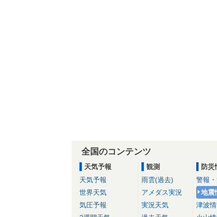
全国のコンテンツ
天気予報
観測
防災
天気予報
雨雲(過去)
警報・
世界天気
アメダス実況
地震
気圧予報
実況天気
津波情