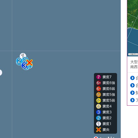
大型
南西