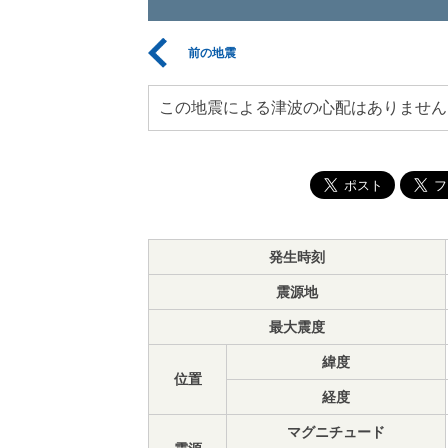
前の地震
この地震による津波の心配はありません
発生時刻
震源地
最大震度
緯度
位置
経度
マグニチュード