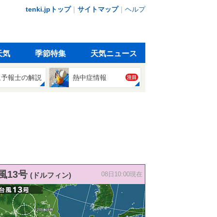
tenki.jpトップ
｜
サイトマップ
｜
ヘルプ
天気
季節特集
天気ニュース
象予報士の解説
熱中症情報
注目
風13号
(ドルフィン)
08日10:00現在