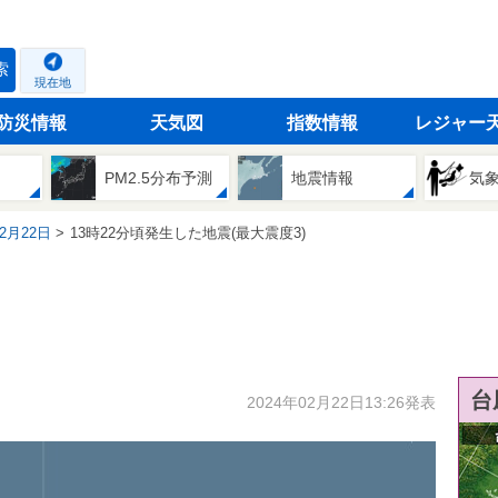
索
現在地
防災情報
天気図
指数情報
レジャー
PM2.5分布予測
地震情報
気
02月22日
13時22分頃発生した地震(最大震度3)
台
2024年02月22日13:26発表