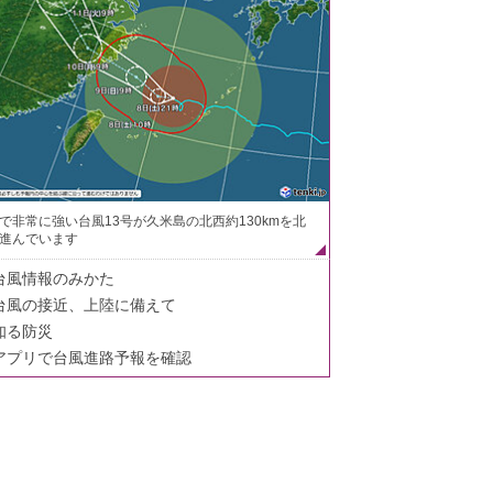
で非常に強い台風13号が久米島の北西約130kmを北
進んでいます
台風情報のみかた
台風の接近、上陸に備えて
知る防災
アプリで台風進路予報を確認