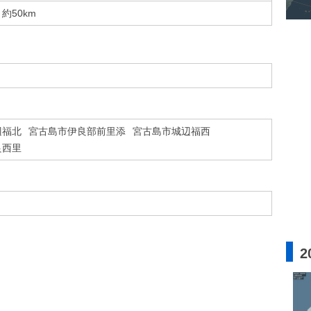
約50km
辺福北
宮古島市伊良部前里添
宮古島市城辺福西
良西里
2