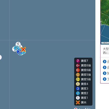
大型
西に