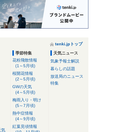
tenki.jpトップ
季節特集
天気ニュース
花粉飛散情報
気象予報士解説
(1～5月頃)
暮らしの話題
桜開花情報
放送局のニュース
(2～5月頃)
特集
GWの天気
(4～5月頃)
梅雨入り・明け
(5～7月頃)
熱中症情報
(4～9月頃)
紅葉見頃情報
天気
(10～11月頃)