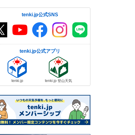
tenki.jp公式SNS
tenki.jp公式アプリ
tenki.jp
tenki.jp 登山天気