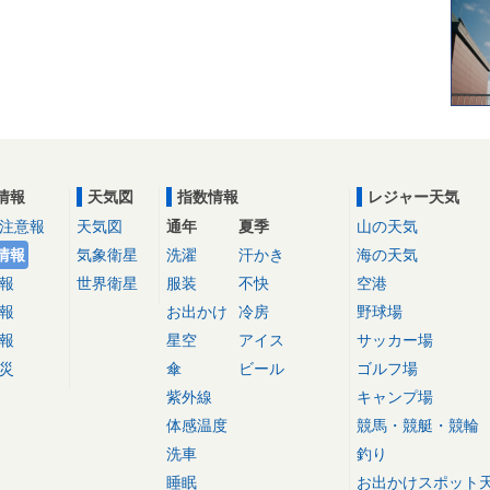
情報
天気図
指数情報
レジャー天気
注意報
天気図
通年
夏季
山の天気
情報
気象衛星
洗濯
汗かき
海の天気
報
世界衛星
服装
不快
空港
報
お出かけ
冷房
野球場
報
星空
アイス
サッカー場
災
傘
ビール
ゴルフ場
紫外線
キャンプ場
体感温度
競馬・競艇・競輪
洗車
釣り
睡眠
お出かけスポット