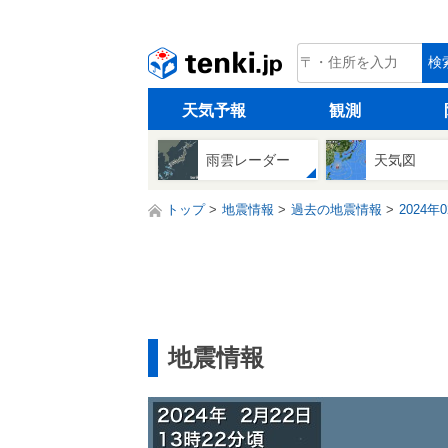
tenki.jp
検
天気予報
観測
雨雲レーダー
天気図
トップ
地震情報
過去の地震情報
2024年
地震情報