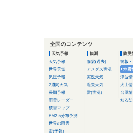
全国のコンテンツ
天気予報
観測
防災
天気予報
雨雲(過去)
警報・
世界天気
アメダス実況
地震
気圧予報
実況天気
津波情
2週間天気
過去天気
火山情
長期予報
雷(実況)
台風情
雨雲レーダー
知る防
積雪マップ
PM2.5分布予測
世界の雨雲
雷(予報)