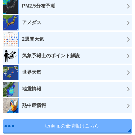
PM2.5分布予測
アメダス
2週間天気
気象予報士のポイント解説
世界天気
地震情報
熱中症情報
tenki.jpの全情報はこちら