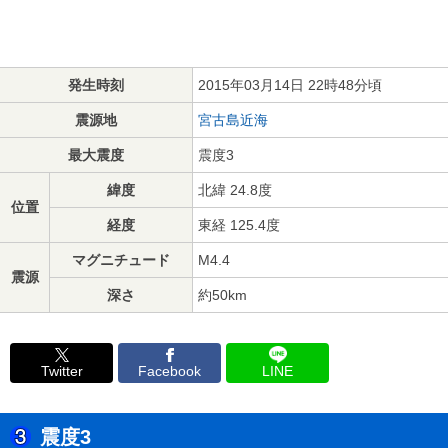
発生時刻
2015年03月14日 22時48分頃
震源地
宮古島近海
最大震度
震度3
緯度
北緯 24.8度
位置
経度
東経 125.4度
マグニチュード
M4.4
震源
深さ
約50km
Twitter
Facebook
LINE
震度3