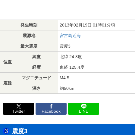
発生時刻
2013年02月19日 01時01分頃
震源地
宮古島近海
最大震度
震度3
緯度
北緯 24.8度
位置
経度
東経 125.4度
マグニチュード
M4.5
震源
深さ
約50km
Twitter
Facebook
LINE
震度3