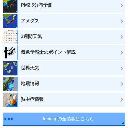
PM2.5分布予測
アメダス
2週間天気
気象予報士のポイント解説
世界天気
地震情報
熱中症情報
tenki.jpの全情報はこちら