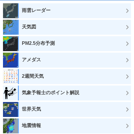
雨雲レーダー
天気図
PM2.5分布予測
アメダス
2週間天気
気象予報士のポイント解説
世界天気
地震情報