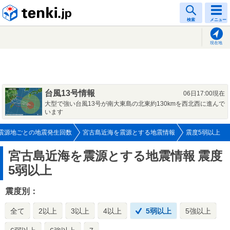
tenki.jp
検索
メニュー
現在地
台風13号情報
06日17:00現在
大型で強い台風13号が南大東島の北東約130kmを西北西に進んで
います
震源地ごとの地震発生回数
宮古島近海を震源とする地震情報
震度5弱以上
宮古島近海を震源とする地震情報
震度
5弱以上
震度別：
全て
2以上
3以上
4以上
5弱以上
5強以上