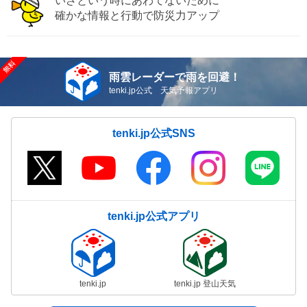
いざという時にあわてないために
確かな情報と行動で防災力アップ
雨雲レーダーで雨を回避！
tenki.jp公式 天気予報アプリ
tenki.jp公式SNS
tenki.jp公式アプリ
tenki.jp
tenki.jp 登山天気