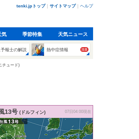
tenki.jpトップ
｜
サイトマップ
｜
ヘルプ
天気
季節特集
天気ニュース
象予報士の解説
熱中症情報
注目
ニチュード)
風13号
(ドルフィン)
07日04:00現在