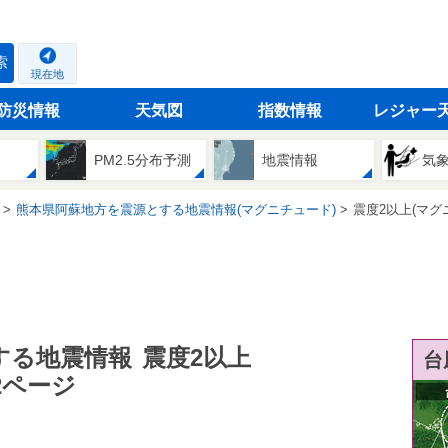
索
現在地
防災情報
天気図
指数情報
レジャー
PM2.5分布予測
地震情報
気
熊本県阿蘇地方を震源とする地震情報(マグニチュード)
震度2以上(マグ
する地震情報
震度2以上
台
2ページ