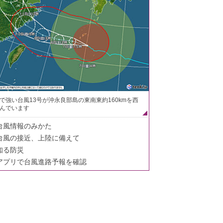
で強い台風13号が沖永良部島の東南東約160kmを西
んでいます
台風情報のみかた
台風の接近、上陸に備えて
知る防災
アプリで台風進路予報を確認