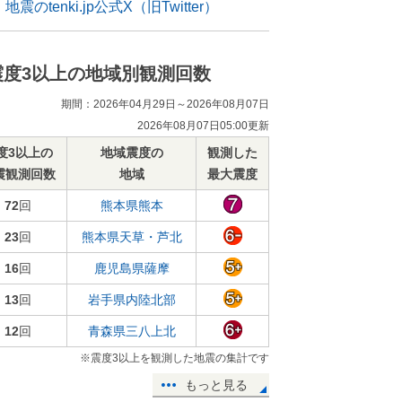
地震のtenki.jp公式X（旧Twitter）
震度3以上の地域別観測回数
期間：2026年04月29日～2026年08月07日
2026年08月07日05:00更新
度3以上の
地域震度の
観測した
震観測回数
地域
最大震度
72
回
熊本県熊本
23
回
熊本県天草・芦北
16
回
鹿児島県薩摩
13
回
岩手県内陸北部
12
回
青森県三八上北
※震度3以上を観測した地震の集計です
もっと見る