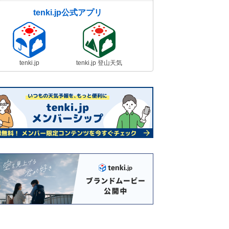
tenki.jp公式アプリ
tenki.jp
tenki.jp 登山天気