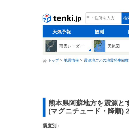
tenki.jp
検
天気予報
観測
雨雲レーダー
天気図
トップ
地震情報
震源地ごとの地震発生回数
熊本県阿蘇地方を震源と
(マグニチュード・降順) 
震度別：