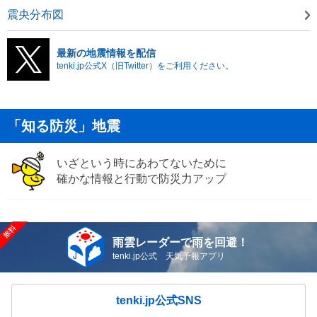
震央分布図
最新の地震情報を配信
tenki.jp公式X（旧Twitter）をご利用ください。
「知る防災」地震
いざという時にあわてないために
確かな情報と行動で防災力アップ
雨雲レーダーで雨を回避！
tenki.jp公式 天気予報アプリ
tenki.jp公式SNS