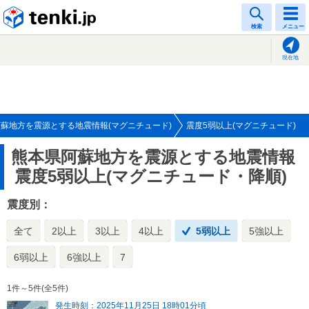
tenki.jp
検索
メニュー
現在地
蘇地方を震源とする地震情報(マグニチュード)
震度5弱以上(マグニチュード)
熊本県阿蘇地方を震源とする地震情報
震度5弱以上(マグニチュード・降順)
震度別：
全て
2以上
3以上
4以上
5弱以上
5強以上
6弱以上
6強以上
7
1件～5件(全5件)
発生時刻：2025年11月25日 18時01分頃