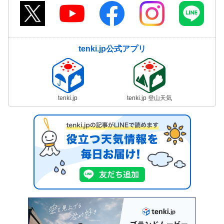
tenki.jp公式アプリ
tenki.jp
tenki.jp 登山天気