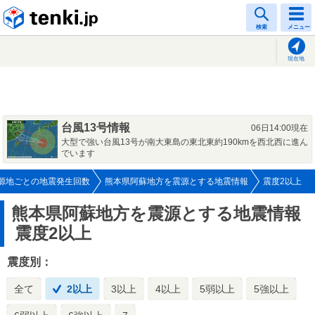
tenki.jp
検索
メニュー
現在地
台風13号情報
06日14:00現在
大型で強い台風13号が南大東島の東北東約190kmを西北西に進ん
でいます
源地ごとの地震発生回数
熊本県阿蘇地方を震源とする地震情報
震度2以上
熊本県阿蘇地方を震源とする地震情報
震度2以上
震度別：
全て
2以上
3以上
4以上
5弱以上
5強以上