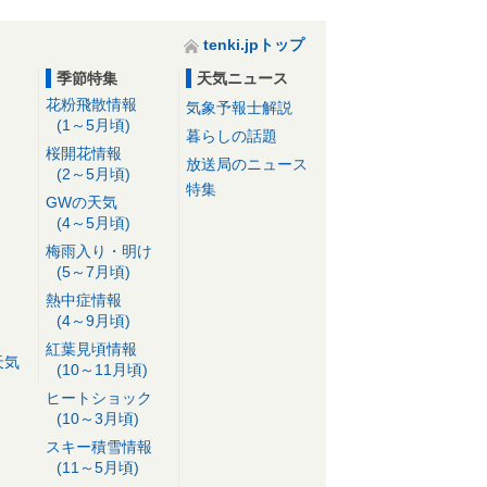
tenki.jpトップ
季節特集
天気ニュース
花粉飛散情報
気象予報士解説
(1～5月頃)
暮らしの話題
桜開花情報
放送局のニュース
(2～5月頃)
特集
GWの天気
(4～5月頃)
梅雨入り・明け
(5～7月頃)
熱中症情報
(4～9月頃)
紅葉見頃情報
天気
(10～11月頃)
ヒートショック
(10～3月頃)
スキー積雪情報
(11～5月頃)