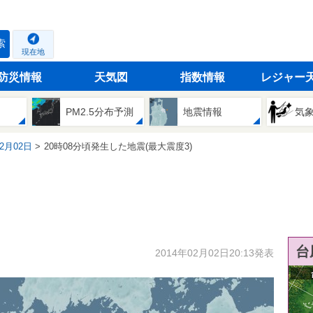
索
現在地
防災情報
天気図
指数情報
レジャー
PM2.5分布予測
地震情報
気
02月02日
20時08分頃発生した地震(最大震度3)
台
2014年02月02日20:13発表