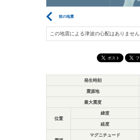
前の地震
この地震による津波の心配はありません
発生時刻
震源地
最大震度
緯度
位置
経度
マグニチュード