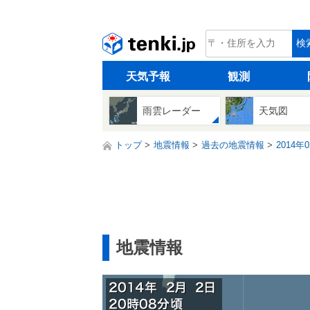
tenki.jp
検
天気予報
観測
雨雲レーダー
天気図
トップ
地震情報
過去の地震情報
2014年
地震情報