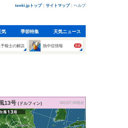
tenki.jpトップ
｜
サイトマップ
｜
ヘルプ
天気
季節特集
天気ニュース
象予報士の解説
熱中症情報
注目
風13号
(ドルフィン)
08日07:00現在