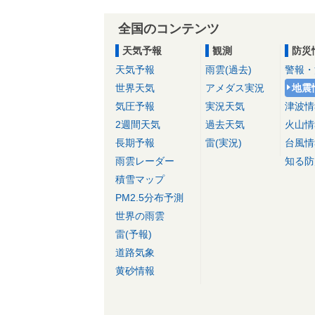
全国のコンテンツ
天気予報
観測
防災
天気予報
雨雲(過去)
警報・
世界天気
アメダス実況
地震
気圧予報
実況天気
津波情
2週間天気
過去天気
火山情
長期予報
雷(実況)
台風情
雨雲レーダー
知る防
積雪マップ
PM2.5分布予測
世界の雨雲
雷(予報)
道路気象
黄砂情報