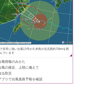
で非常に強い台風13号が久米島の北北西約70kmを西
んでいます
台風情報のみかた
台風の接近、上陸に備えて
知る防災
アプリで台風進路予報を確認