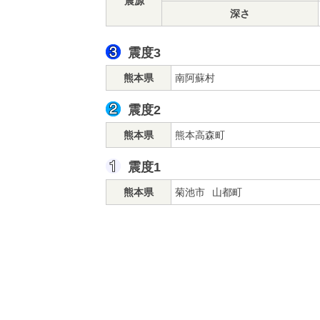
震源
深さ
震度3
熊本県
南阿蘇村
震度2
熊本県
熊本高森町
震度1
熊本県
菊池市
山都町