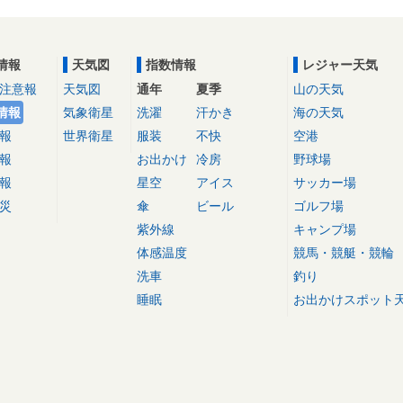
情報
天気図
指数情報
レジャー天気
注意報
天気図
通年
夏季
山の天気
情報
気象衛星
洗濯
汗かき
海の天気
報
世界衛星
服装
不快
空港
報
お出かけ
冷房
野球場
報
星空
アイス
サッカー場
災
傘
ビール
ゴルフ場
紫外線
キャンプ場
体感温度
競馬・競艇・競輪
洗車
釣り
睡眠
お出かけスポット