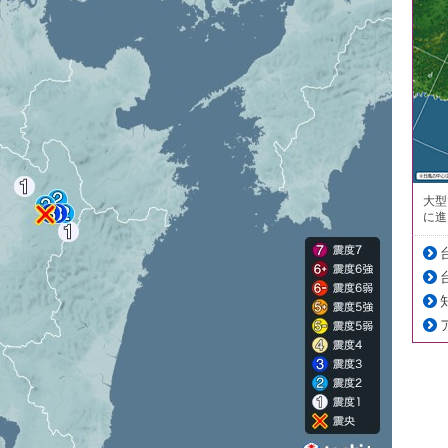
大型
に進