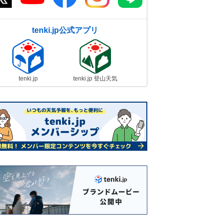
tenki.jp公式アプリ
tenki.jp
tenki.jp 登山天気