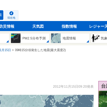
索
現在地
防災情報
天気図
指数情報
レジャー
PM2.5分布予測
地震情報
気
11月15日
09時15分頃発生した地震(最大震度2)
台
2012年11月15日09:20発表