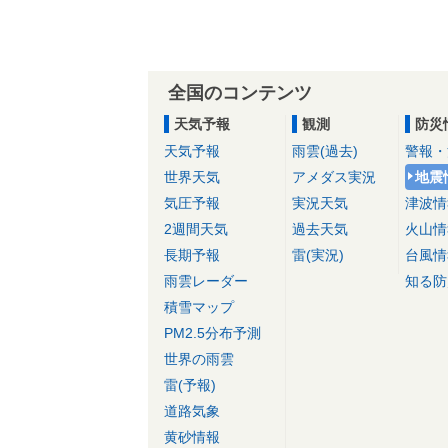
全国のコンテンツ
天気予報
観測
防災
天気予報
雨雲(過去)
警報・
世界天気
アメダス実況
地震
気圧予報
実況天気
津波情
2週間天気
過去天気
火山情
長期予報
雷(実況)
台風情
雨雲レーダー
知る防
積雪マップ
PM2.5分布予測
世界の雨雲
雷(予報)
道路気象
黄砂情報