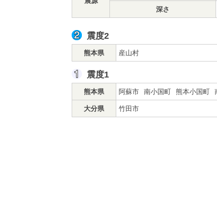
震源
深さ
震度2
熊本県
産山村
震度1
熊本県
阿蘇市
南小国町
熊本小国町
大分県
竹田市