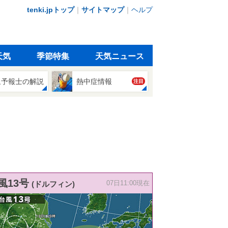
tenki.jpトップ
｜
サイトマップ
｜
ヘルプ
天気
季節特集
天気ニュース
象予報士の解説
熱中症情報
注目
風13号
(ドルフィン)
07日11:00現在