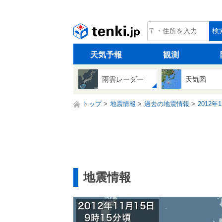
tenki.jp
検
天気予報
観測
雨雲レーダー
天気図
トップ
地震情報
過去の地震情報
2012年
地震情報