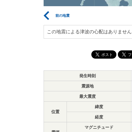
前の地震
この地震による津波の心配はありません
発生時刻
震源地
最大震度
緯度
位置
経度
マグニチュード