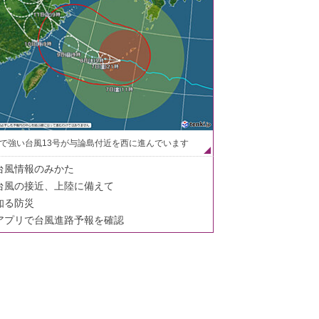
で強い台風13号が与論島付近を西に進んでいます
台風情報のみかた
台風の接近、上陸に備えて
知る防災
アプリで台風進路予報を確認