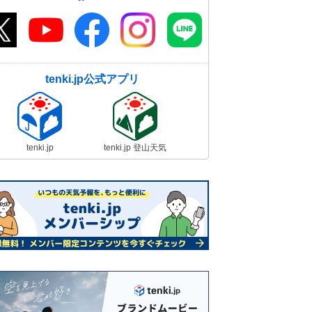
tenki.jp公式アプリ
tenki.jp
tenki.jp 登山天気