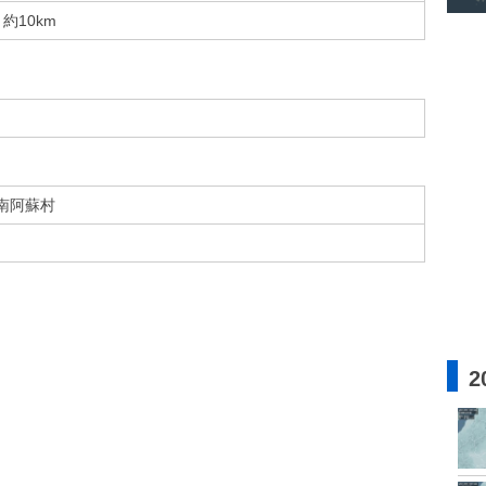
約10km
南阿蘇村
2