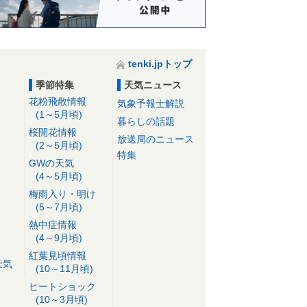
tenki.jpトップ
季節特集
天気ニュース
花粉飛散情報
気象予報士解説
(1～5月頃)
暮らしの話題
桜開花情報
放送局のニュース
(2～5月頃)
特集
GWの天気
(4～5月頃)
梅雨入り・明け
(5～7月頃)
熱中症情報
(4～9月頃)
紅葉見頃情報
天気
(10～11月頃)
ヒートショック
(10～3月頃)