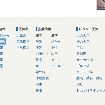
情報
天気図
指数情報
レジャー天気
注意報
天気図
通年
夏季
山の天気
情報
気象衛星
洗濯
汗かき
海の天気
報
世界衛星
服装
不快
空港
報
お出かけ
冷房
野球場
報
星空
アイス
サッカー場
災
傘
ビール
ゴルフ場
紫外線
キャンプ場
体感温度
競馬・競艇・競輪
洗車
釣り
睡眠
お出かけスポット