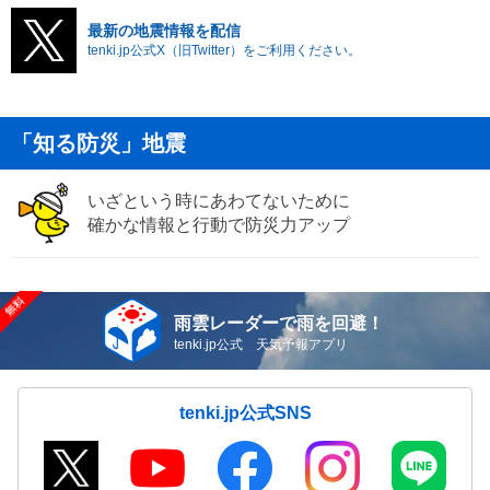
最新の地震情報を配信
tenki.jp公式X（旧Twitter）をご利用ください。
「知る防災」地震
いざという時にあわてないために
確かな情報と行動で防災力アップ
雨雲レーダーで雨を回避！
tenki.jp公式 天気予報アプリ
tenki.jp公式SNS