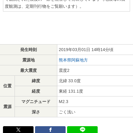
度観測は、定期刊行物をご覧願います）。
発生時刻
2019年03月01日 14時14分頃
震源地
熊本県阿蘇地方
最大震度
震度2
緯度
北緯 33.0度
位置
経度
東経 131.1度
マグニチュード
M2.3
震源
深さ
ごく浅い