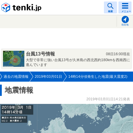
tenki.jp
検索
メニュー
現在地
台風13号情報
08日16:00現在
大型で非常に強い台風13号が久米島の西北西約180kmを西南西に
進んでいます
過去の地震情報
2019年03月01日
14時14分頃発生した地震(最大震度2)
地震情報
2019年03月01日14:21発表