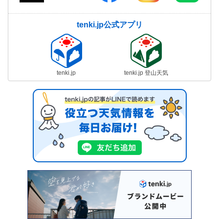
tenki.jp公式アプリ
tenki.jp
tenki.jp 登山天気