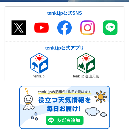
tenki.jp公式SNS
tenki.jp公式アプリ
tenki.jp
tenki.jp 登山天気