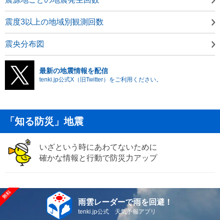
震度3以上の地域別観測回数
震央分布図
最新の地震情報を配信
tenki.jp公式X（旧Twitter）をご利用ください。
「知る防災」地震
いざという時にあわてないために
確かな情報と行動で防災力アップ
雨雲レーダーで雨を回避！
tenki.jp公式 天気予報アプリ