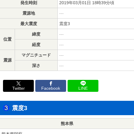
発生時刻
2019年03月01日 18時39分頃
震源地
---
最大震度
震度3
緯度
---
位置
経度
---
マグニチュード
---
震源
深さ
---
Twitter
Facebook
LINE
震度3
熊本県
熊本県阿蘇