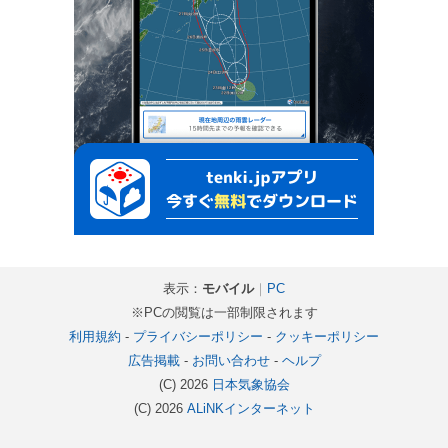
表示：
モバイル
｜
PC
※PCの閲覧は一部制限されます
利用規約
-
プライバシーポリシー
-
クッキーポリシー
広告掲載
-
お問い合わせ
-
ヘルプ
(C) 2026
日本気象協会
(C) 2026
ALiNKインターネット