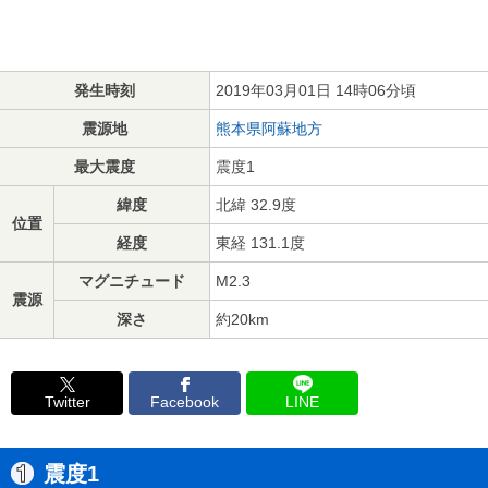
発生時刻
2019年03月01日 14時06分頃
震源地
熊本県阿蘇地方
最大震度
震度1
緯度
北緯 32.9度
位置
経度
東経 131.1度
マグニチュード
M2.3
震源
深さ
約20km
Twitter
Facebook
LINE
震度1