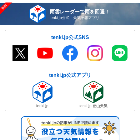
雨雲レーダーで雨を回避！
tenki.jp公式 天気予報アプリ
tenki.jp公式SNS
tenki.jp公式アプリ
tenki.jp
tenki.jp 登山天気