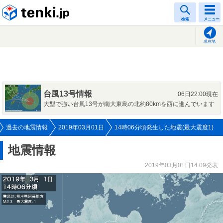
tenki.jp
検索
メニュー
現在地
台風13号情報
06日22:00現在
大型で強い台風13号が南大東島の北約80kmを西に進んでいます
過去の地震情報
2019年03月01日
14時06分頃発生した地震(最大震度1)
地震情報
2019年03月01日14:09発表