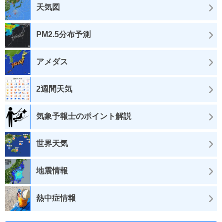
天気図
PM2.5分布予測
アメダス
2週間天気
気象予報士のポイント解説
世界天気
地震情報
熱中症情報